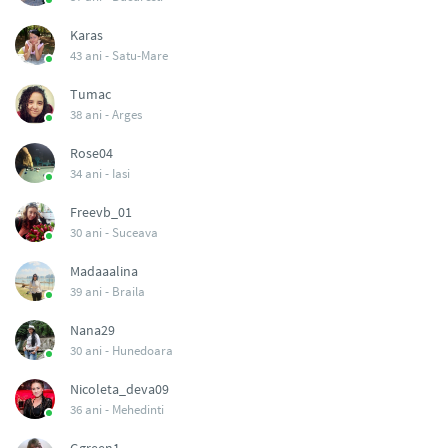
Karas
43 ani -
Satu-Mare
Tumac
38 ani -
Arges
Rose04
34 ani -
Iasi
Freevb_01
30 ani -
Suceava
Madaaalina
39 ani -
Braila
Nana29
30 ani -
Hunedoara
Nicoleta_deva09
36 ani -
Mehedinti