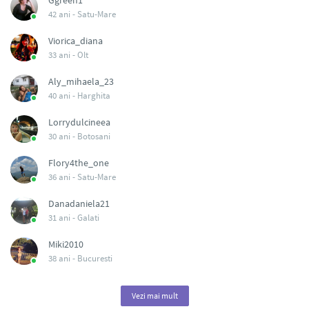
Ggreen1
42 ani -
Satu-Mare
Viorica_diana
33 ani -
Olt
Aly_mihaela_23
40 ani -
Harghita
Lorrydulcineea
30 ani -
Botosani
Flory4the_one
36 ani -
Satu-Mare
Danadaniela21
31 ani -
Galati
Miki2010
38 ani -
Bucuresti
Vezi mai mult