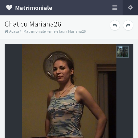
Matrimoniale
Chat cu Mariana26
Acasa
\
Matrimoniale Femeie Iasi
\
Mariana26