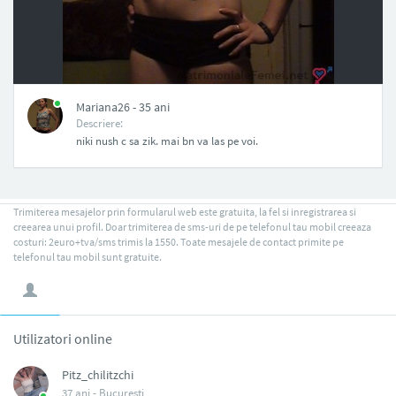
NAN
Mariana26 - 35 ani
Descriere:
niki nush c sa zik. mai bn va las pe voi.
Trimiterea mesajelor prin formularul web este gratuita, la fel si inregistrarea si
creearea unui profil. Doar trimiterea de sms-uri de pe telefonul tau mobil creeaza
costuri: 2euro+tva/sms trimis la 1550. Toate mesajele de contact primite pe
telefonul tau mobil sunt gratuite.
Utilizatori online
Pitz_chilitzchi
37 ani -
Bucuresti