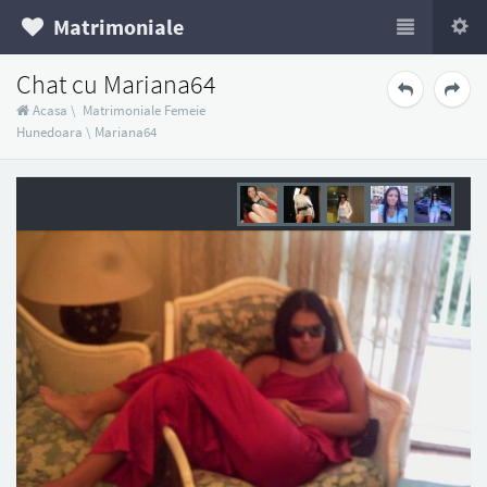
Matrimoniale
Chat cu Mariana64
Acasa
\
Matrimoniale Femeie
Hunedoara
\
Mariana64