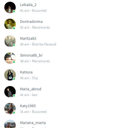
Lebada_2
41 ani -
Bucuresti
Dorinadorina
42 ani -
Maramures
Maritza83
30 ani -
Bistrita-Nasaud
Simona88_br
38 ani -
Maramures
Katiusa
36 ani -
Cluj
Maria_abrud
41 ani -
Iasi
Katy1965
31 ani -
Bucuresti
Mariana_marta