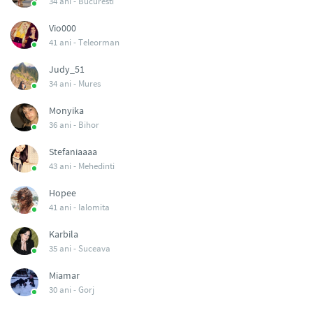
34 ani -
Bucuresti
Vio000
41 ani -
Teleorman
Judy_51
34 ani -
Mures
Monyika
36 ani -
Bihor
Stefaniaaaa
43 ani -
Mehedinti
Hopee
41 ani -
Ialomita
Karbila
35 ani -
Suceava
Miamar
30 ani -
Gorj