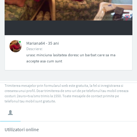
NAN
Mariana64 - 35 ani
Descriere:
urasc minciuna lasitatea doresc un barbat care sa ma
accepte asa cum sunt
Trimiterea mesajelor prin formularul web este gratuita, la fel si inregistrarea si
creearea unui profil. Doar trimiterea de sms-uri de pe telefonul tau mobil creeaza
costuri: 2euro+tva/sms trimis la 1550. Toate mesajele de contact primite pe
telefonul tau mobil sunt gratuite.
Utilizatori online