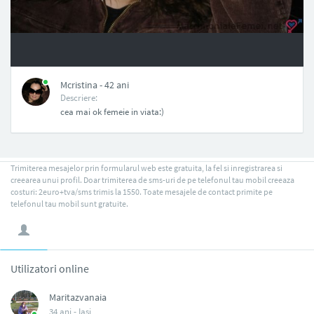
NAN
Mcristina - 42 ani
Descriere:
cea mai ok femeie in viata:)
Trimiterea mesajelor prin formularul web este gratuita, la fel si inregistrarea si
creearea unui profil. Doar trimiterea de sms-uri de pe telefonul tau mobil creeaza
costuri: 2euro+tva/sms trimis la 1550. Toate mesajele de contact primite pe
telefonul tau mobil sunt gratuite.
Utilizatori online
Maritazvanaia
34 ani -
Iasi