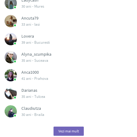
Ladycash
30 ani -
Mures
Ancuta79
33 ani -
Iasi
Lovera
39 ani -
Bucuresti
Alyna_scumpika
35 ani -
Suceava
Anca1000
41 ani -
Prahova
Darianas
35 ani -
Tulcea
Claudiutza
30 ani -
Braila
Vezi mai mult