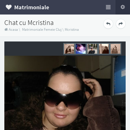
Matrimoniale
Chat cu Mcristina
Acasa
\
Matrimoniale Femeie Cluj
\
Mcristina