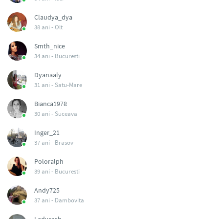
Claudya_dya
38 ani -
Olt
Smth_nice
34 ani -
Bucuresti
Dyanaaly
31 ani -
Satu-Mare
Bianca1978
30 ani -
Suceava
Inger_21
37 ani -
Brasov
Poloralph
39 ani -
Bucuresti
Andy725
37 ani -
Dambovita