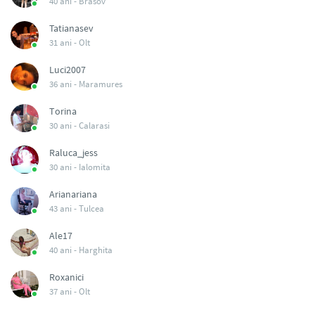
40 ani -
Brasov
Tatianasev
31 ani -
Olt
Luci2007
36 ani -
Maramures
Torina
30 ani -
Calarasi
Raluca_jess
30 ani -
Ialomita
Arianariana
43 ani -
Tulcea
Ale17
40 ani -
Harghita
Roxanici
37 ani -
Olt