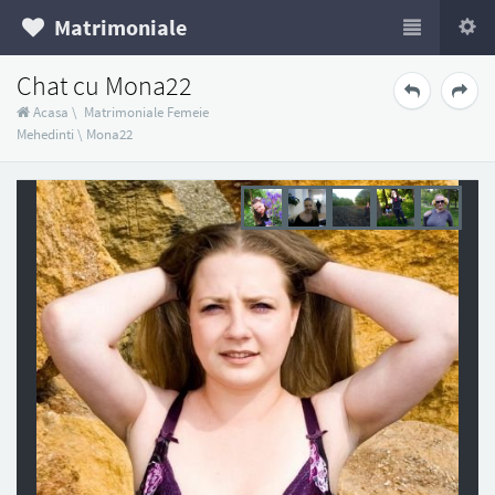
Matrimoniale
Chat cu Mona22
Acasa
\
Matrimoniale Femeie
Mehedinti
\
Mona22