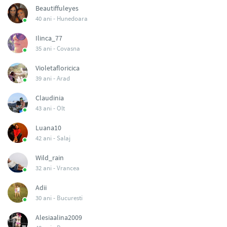
Beautiffuleyes
40 ani -
Hunedoara
Ilinca_77
35 ani -
Covasna
Violetafloricica
39 ani -
Arad
Claudinia
43 ani -
Olt
Luana10
42 ani -
Salaj
Wild_rain
32 ani -
Vrancea
Adii
30 ani -
Bucuresti
Alesiaalina2009