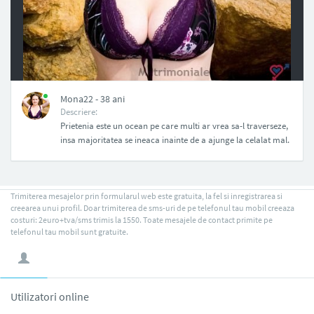
NAN
Mona22 - 38 ani
Descriere:
Prietenia este un ocean pe care multi ar vrea sa-l traverseze,
insa majoritatea se ineaca inainte de a ajunge la celalat mal.
Trimiterea mesajelor prin formularul web este gratuita, la fel si inregistrarea si
creearea unui profil. Doar trimiterea de sms-uri de pe telefonul tau mobil creeaza
costuri: 2euro+tva/sms trimis la 1550. Toate mesajele de contact primite pe
telefonul tau mobil sunt gratuite.
Utilizatori online