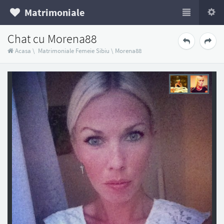
Matrimoniale
Chat cu Morena88
Acasa
\
Matrimoniale Femeie Sibiu
\
Morena88