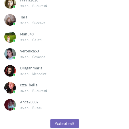
Flavia2010
38 ani -
Bucuresti
Tara
32 ani -
Suceava
Manu40
39 ani -
Galati
Veronica53
36 ani -
Covasna
Draganmaria
32 ani -
Mehedinti
Izza_bella
34 ani -
Bucuresti
Anca20007
35 ani -
Buzau
Vezi mai mult