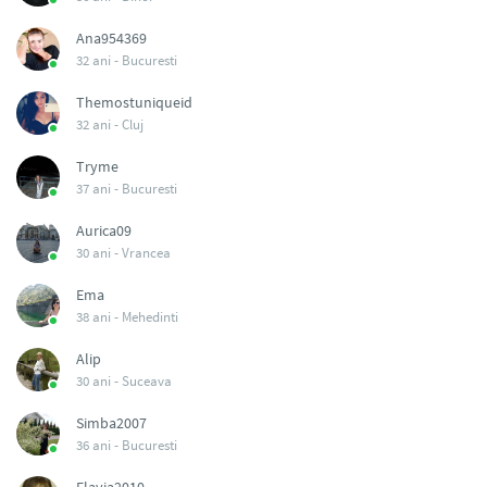
Ana954369
32 ani -
Bucuresti
Themostuniqueid
32 ani -
Cluj
Tryme
37 ani -
Bucuresti
Aurica09
30 ani -
Vrancea
Ema
38 ani -
Mehedinti
Alip
30 ani -
Suceava
Simba2007
36 ani -
Bucuresti