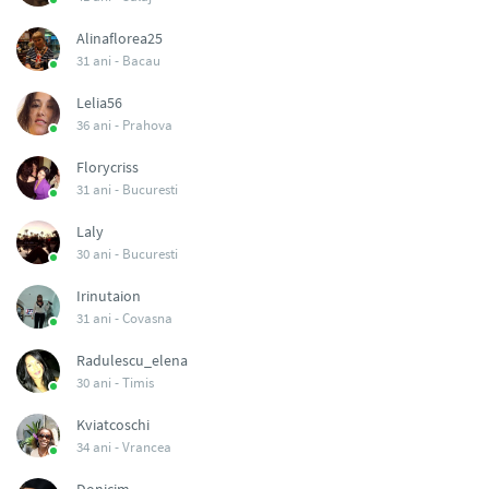
Alinaflorea25
31 ani -
Bacau
Lelia56
36 ani -
Prahova
Florycriss
31 ani -
Bucuresti
Laly
30 ani -
Bucuresti
Irinutaion
31 ani -
Covasna
Radulescu_elena
30 ani -
Timis
Kviatcoschi
34 ani -
Vrancea