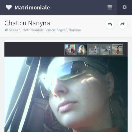
Matrimoniale
Chat cu Nanyna
Acasa
\
Matrimoniale Femeie Arges
\
Nanyna