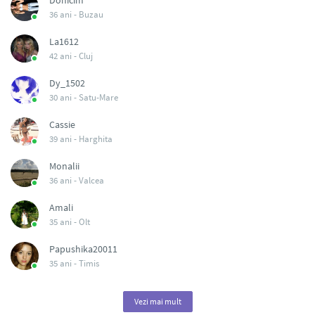
Donicim
36 ani -
Buzau
La1612
42 ani -
Cluj
Dy_1502
30 ani -
Satu-Mare
Cassie
39 ani -
Harghita
Monalii
36 ani -
Valcea
Amali
35 ani -
Olt
Papushika20011
35 ani -
Timis
Vezi mai mult