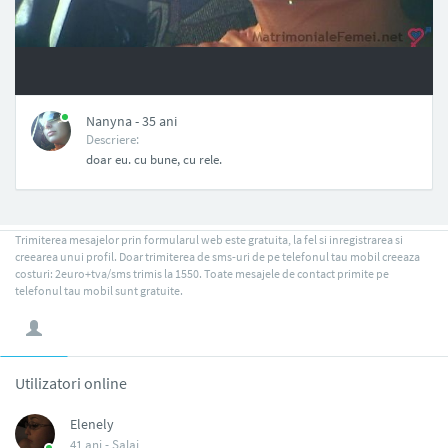
NAN
Nanyna - 35 ani
Descriere:
doar eu. cu bune, cu rele.
Trimiterea mesajelor prin formularul web este gratuita, la fel si inregistrarea si
creearea unui profil. Doar trimiterea de sms-uri de pe telefonul tau mobil creeaza
costuri: 2euro+tva/sms trimis la 1550. Toate mesajele de contact primite pe
telefonul tau mobil sunt gratuite.
Utilizatori online
Elenely
41 ani -
Salaj