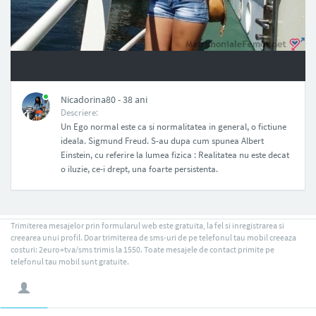
NAN
Nicadorina80 - 38 ani
Descriere:
Un Ego normal este ca si normalitatea in general, o fictiune
ideala. Sigmund Freud. S-au dupa cum spunea Albert
Einstein, cu referire la lumea fizica : Realitatea nu este decat
o iluzie, ce-i drept, una foarte persistenta.
Trimiterea mesajelor prin formularul web este gratuita, la fel si inregistrarea si
creearea unui profil. Doar trimiterea de sms-uri de pe telefonul tau mobil creeaza
costuri: 2euro+tva/sms trimis la 1550. Toate mesajele de contact primite pe
telefonul tau mobil sunt gratuite.