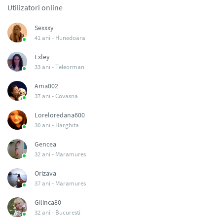
Utilizatori online
Sexxxy
41 ani -
Hunedoara
Exley
33 ani -
Teleorman
Ama002
37 ani -
Covasna
Loreloredana600
30 ani -
Harghita
Gencea
32 ani -
Maramures
Orizava
37 ani -
Maramures
Gilinca80
32 ani -
Bucuresti