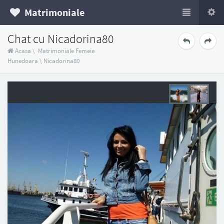
Matrimoniale
Chat cu Nicadorina80
Acasa
\
Matrimoniale Femeie
Hunedoara
\
Nicadorina80