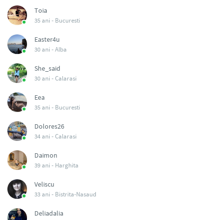
Toia
35 ani -
Bucuresti
Easter4u
30 ani -
Alba
She_said
30 ani -
Calarasi
Eea
35 ani -
Bucuresti
Dolores26
34 ani -
Calarasi
Daimon
39 ani -
Harghita
Veliscu
33 ani -
Bistrita-Nasaud
Deliadalia