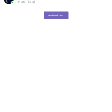
34 ani -
Salaj
Vezi mai mult