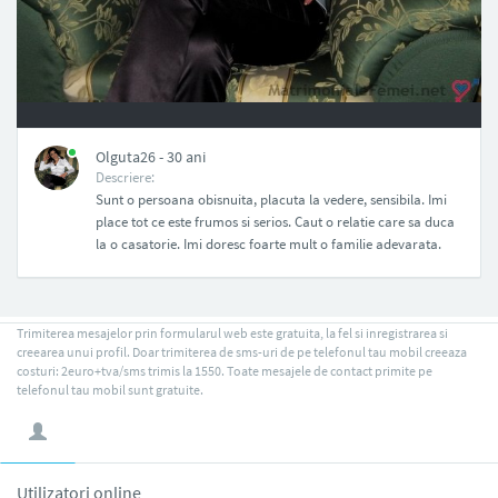
NAN
Olguta26 - 30 ani
Descriere:
Sunt o persoana obisnuita, placuta la vedere, sensibila. Imi
place tot ce este frumos si serios. Caut o relatie care sa duca
la o casatorie. Imi doresc foarte mult o familie adevarata.
Trimiterea mesajelor prin formularul web este gratuita, la fel si inregistrarea si
creearea unui profil. Doar trimiterea de sms-uri de pe telefonul tau mobil creeaza
costuri: 2euro+tva/sms trimis la 1550. Toate mesajele de contact primite pe
telefonul tau mobil sunt gratuite.
Utilizatori online