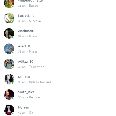
Whitebrounette
31 ani -
Bacau
Lucretia_c
36 ani -
Suceava
Analuna87
32 ani -
Mures
Asect50
38 ani -
Mures
Aditza_80
32 ani -
Teleorman
Malteta
38 ani -
Bistrita-Nasaud
Smth_nice
34 ani -
Bucuresti
Myleen
40 ani -
Olt