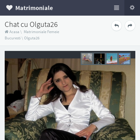
Matrimoniale
Chat cu Olguta26
Acasa
\
Matrimoniale Femeie
Bucuresti
\
Olguta26