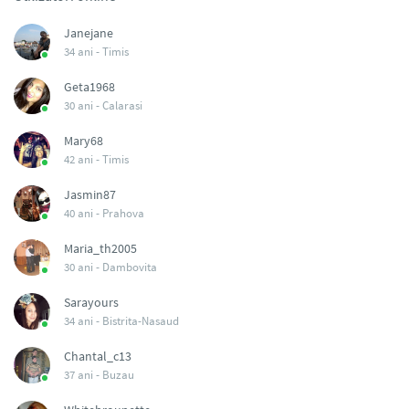
Janejane
34 ani -
Timis
Geta1968
30 ani -
Calarasi
Mary68
42 ani -
Timis
Jasmin87
40 ani -
Prahova
Maria_th2005
30 ani -
Dambovita
Sarayours
34 ani -
Bistrita-Nasaud
Chantal_c13
37 ani -
Buzau