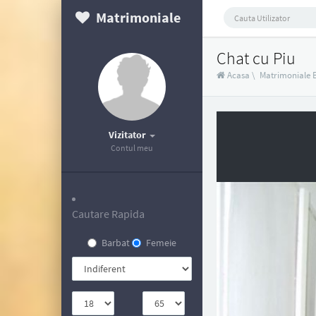
Matrimoniale
Chat cu Piu
Acasa
\
Matrimoniale B
Vizitator
Contul meu
Cautare Rapida
Barbat
Femeie