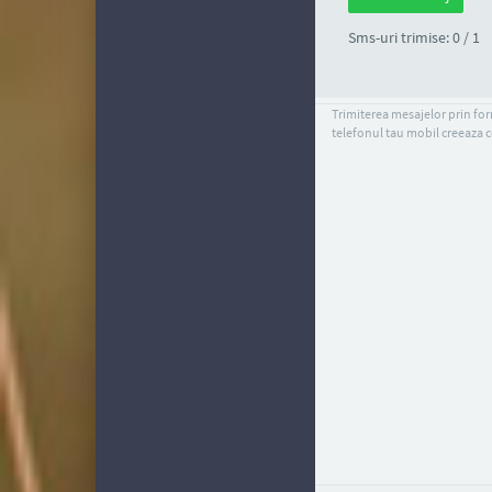
Sms-uri trimise: 0 / 1
Trimiterea mesajelor prin form
telefonul tau mobil creeaza c