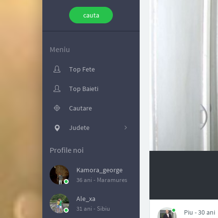
Meniu
Top Fete
Top Baieti
Cautare
Judete
Profile noi
Kamora_george
36 ani -
Maramures
NAN
Ale_xa
31 ani -
Sibiu
Piu - 30 ani