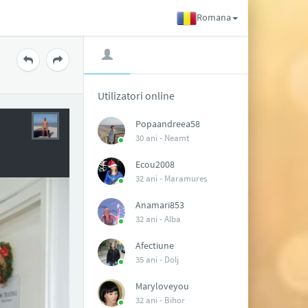
Romana
Utilizatori online
Popaandreea58
30 ani -
Neamt
Ecou2008
32 ani -
Maramures
Anamari853
32 ani -
Alba
Afectiune
35 ani -
Dolj
Maryloveyou
32 ani -
Bihor