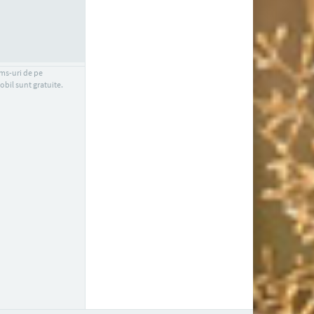
sms-uri de pe
obil sunt gratuite.