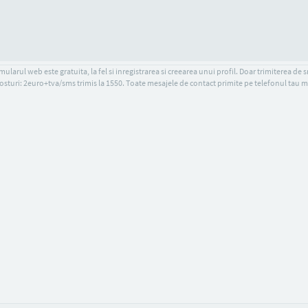
ularul web este gratuita, la fel si inregistrarea si creearea unui profil. Doar trimiterea de 
osturi: 2euro+tva/sms trimis la 1550. Toate mesajele de contact primite pe telefonul tau m