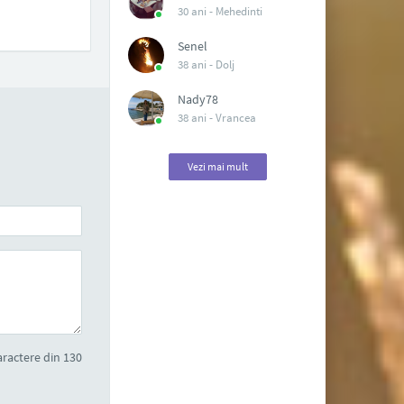
30 ani -
Mehedinti
Senel
38 ani -
Dolj
Nady78
38 ani -
Vrancea
Vezi mai mult
ractere din 130