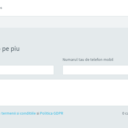
us
 pe piu
Numarul tau de telefon mobil
 termenii si conditiile
si
Politica GDPR
0
ca