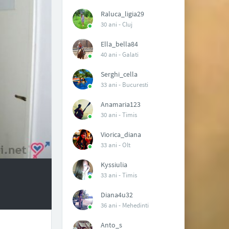
Raluca_ligia29
30 ani -
Cluj
Ella_bella84
40 ani -
Galati
Serghi_cella
33 ani -
Bucuresti
Anamaria123
30 ani -
Timis
Viorica_diana
33 ani -
Olt
Kyssiulia
33 ani -
Timis
Diana4u32
36 ani -
Mehedinti
Anto_s