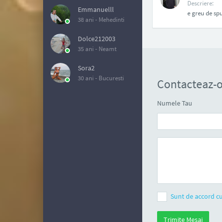
Descriere:
Emmanuelll
e greu de sp
38 ani -
Mehedinti
Dolce212003
35 ani -
Neamt
Sora2
30 ani -
Bucuresti
Contacteaz-o
Numele Tau
Sunt de accord cu