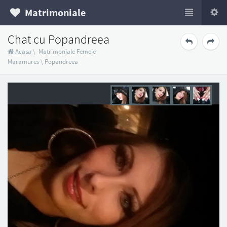
Matrimoniale
Chat cu Popandreea
Acasa
\
Matrimoniale Femeie
Maramures
\
Popandreea