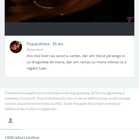
NAN
Popandreea - 35 ani
Descriere:
Anii mei tineri au sunat a cantec, dar am trecut pe langa ei
cu dragostea de mana, dar am ramas cu mana intinsa ca a
regelui Lear.
Trimiterea mesajelor prin formularul web este gratuita, la fel si inregistrarea si
creearea unui profil. Doar trimiterea de sms-uri de pe telefonul tau mobil creeaza
costuri: 2euro+tva/sms trimis la 1550. Toate mesajele de contact primite pe
telefonul tau mobil sunt gratuite.
Utilizatori online