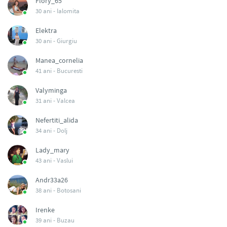
Flory_65
30 ani -
Ialomita
Elektra
30 ani -
Giurgiu
Manea_cornelia
41 ani -
Bucuresti
Valyminga
31 ani -
Valcea
Nefertiti_alida
34 ani -
Dolj
Lady_mary
43 ani -
Vaslui
Andr33a26
38 ani -
Botosani
Irenke
39 ani -
Buzau