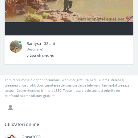
NAN
Ramysa - 38 ani
Descriere:
o tipa ok cred eu
Trimiterea mesajelor prin formularul web este gratuita, la fel si inregistrarea si
creearea unui profil. Doar trimiterea de sms-uri de pe telefonul tau mobil creeaza
costuri: 2euro+tva/sms trimis la 1550. Toate mesajele de contact primite pe
telefonul tau mobil sunt gratuite.
Utilizatori online
Grasa2008