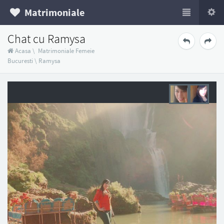
Matrimoniale
Chat cu Ramysa
Acasa
\
Matrimoniale Femeie
Bucuresti
\
Ramysa