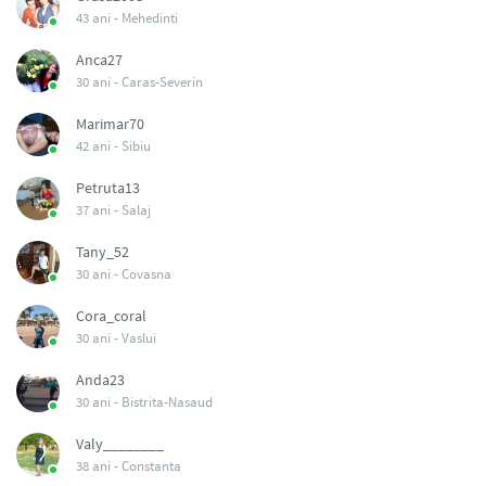
43 ani -
Mehedinti
Anca27
30 ani -
Caras-Severin
Marimar70
42 ani -
Sibiu
Petruta13
37 ani -
Salaj
Tany_52
30 ani -
Covasna
Cora_coral
30 ani -
Vaslui
Anda23
30 ani -
Bistrita-Nasaud
Valy________
38 ani -
Constanta