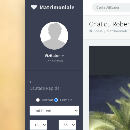
Matrimoniale
Chat cu Rober
Acasa
\
Matrimoniale 
Vizitator
Contul meu
Cautare Rapida
Barbat
Femeie