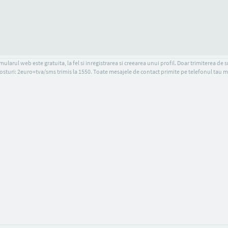
ularul web este gratuita, la fel si inregistrarea si creearea unui profil. Doar trimiterea de 
osturi: 2euro+tva/sms trimis la 1550. Toate mesajele de contact primite pe telefonul tau m