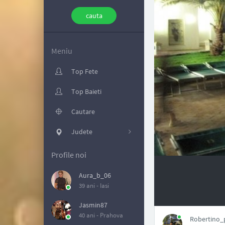
Meniu
Top Fete
Top Baieti
Cautare
Judete
Profile noi
Aura_b_06
39 ani -
Iasi
NAN
Jasmin87
40 ani -
Prahova
Robertino_p