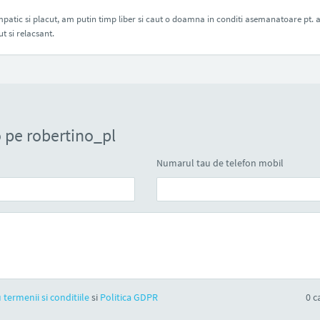
impatic si placut, am putin timp liber si caut o doamna in conditi asemanatoare pt. al
t si relacsant.
 pe robertino_pl
Numarul tau de telefon mobil
 termenii si conditiile
si
Politica GDPR
0
ca