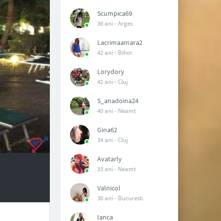
Scumpica69
38 ani -
Arges
Lacrimaamara2
42 ani -
Bihor
Lorydory
42 ani -
Cluj
S_anadoina24
40 ani -
Neamt
Gina62
34 ani -
Cluj
Avatarly
33 ani -
Neamt
Valnicol
30 ani -
Bucuresti
Ianca