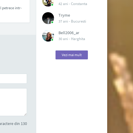
42 ani -
Constanta
 petrece intr-
Tryme
37 ani -
Bucuresti
Bell2006_ar
30 ani -
Harghita
Vezi mai mult
ractere din 130