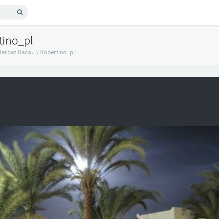
tino_pl
Barbat Bacau
\
Robertino_pl