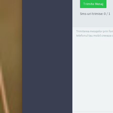
Sms-uri trimise: 0 / 1
Trimiterea mesajelor prin form
telefonul tau mobil creeaza c