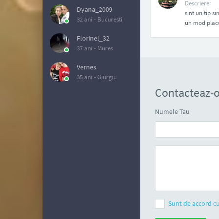
Descriere:
Dyana_2009
sint un tip s
32 ani -
Bucuresti
un mod placu
Florinel_32
37 ani -
Mures
Vernes
35 ani -
Giurgiu
Contacteaz-o
Numele Tau
Sunt de accord cu