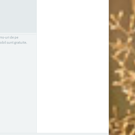
sms-uri de pe
obil sunt gratuite.