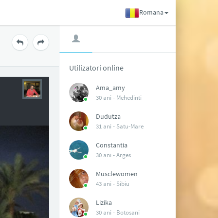
Romana
Utilizatori online
Ama_amy
30 ani -
Mehedinti
Dudutza
31 ani -
Satu-Mare
Constantia
30 ani -
Arges
Musclewomen
43 ani -
Sibiu
Lizika
30 ani -
Botosani