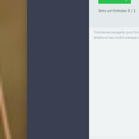
Sms-uri trimise: 0 / 1
Trimiterea mesajelor prin form
telefonul tau mobil creeaza c