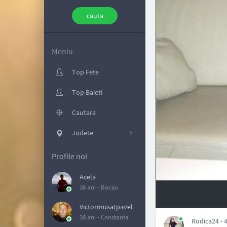
Meniu
Top Fete
Top Baieti
Cautare
Judete
Profile noi
Acela
38 ani -
Bacau
NAN
Victormusatpavel
38 ani -
Constanta
Rodica24 - 4