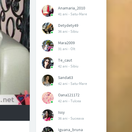
Anamaria_2010
41 ani -
Satu-Mare
Detydety49
36 ani -
Sibiu
Mara2009
31 ani -
Olt
Te_caut
42 ani -
Sibiu
Sanda63
42 ani -
Satu-Mare
Oana121172
42 ani -
Tulcea
Issy
36 ani -
Suceava
Iguana_bruna