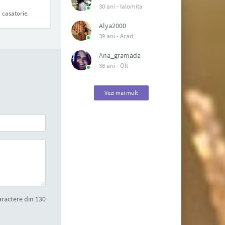
30 ani -
Ialomita
 casatorie.
Alya2000
39 ani -
Arad
Ana_gramada
38 ani -
Olt
Vezi mai mult
ractere din 130