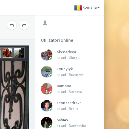
Romana
Utilizatori online
Alyssadeea
33 ani -
Giurgiu
Cyupylyk
36 ani -
Bucuresti
Ramona
35 ani -
Suceava
Lennaandra25
33 ani -
Braila
Sabi45
41 ani -
Dambovita