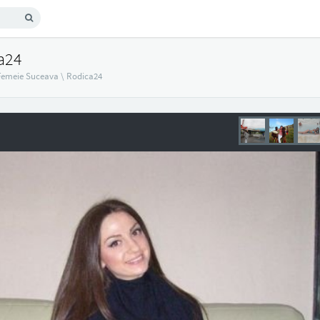
a24
Femeie Suceava
\
Rodica24