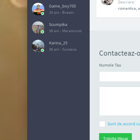
Descriere:
Game_boy705
romantica, se
33 ani -
Brasov
Scumpika
39 ani -
Maramures
Karina_25
36 ani -
Suceava
Contacteaz-o
Numele Tau
Sunt de accord cu