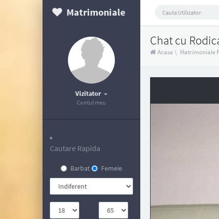
Matrimoniale
Chat cu Rodic
Acasa
\
Matrimoniale 
Vizitator
Contul meu
Cautare Rapida
Barbat
Femeie