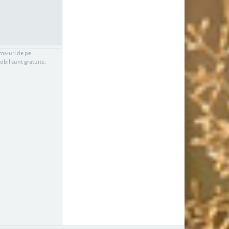
sms-uri de pe
obil sunt gratuite.