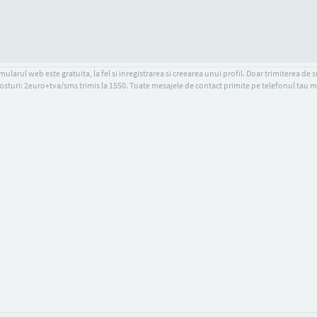
ularul web este gratuita, la fel si inregistrarea si creearea unui profil. Doar trimiterea de 
osturi: 2euro+tva/sms trimis la 1550. Toate mesajele de contact primite pe telefonul tau m