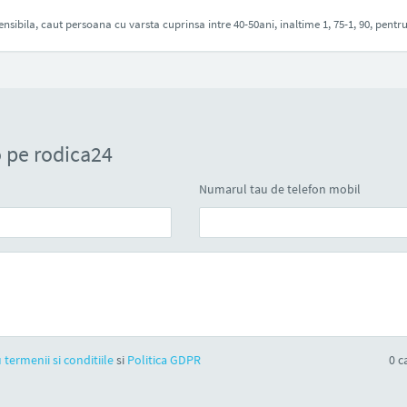
nsibila, caut persoana cu varsta cuprinsa intre 40-50ani, inaltime 1, 75-1, 90, pentru
 pe rodica24
Numarul tau de telefon mobil
 termenii si conditiile
si
Politica GDPR
0
ca