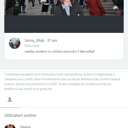
NAN
Sonia_39ab - 37 ani
Descriere:
vesela, evident cu simtul umorului f dezvoltat!
Trimiterea mesajelor prin formularul web este gratuita, la fel si inregistrarea si
creearea unui profil. Doar trimiterea de sms-uri de pe telefonul tau mobil creeaza
costuri: 2euro+tva/sms trimis la 1550. Toate mesajele de contact primite pe
telefonul tau mobil sunt gratuite.
Utilizatori online
Deeea