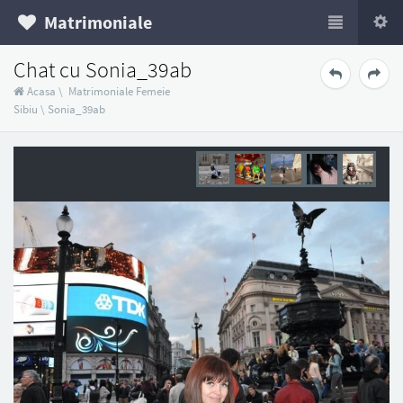
Matrimoniale
Chat cu Sonia_39ab
Acasa
\
Matrimoniale Femeie
Sibiu
\
Sonia_39ab