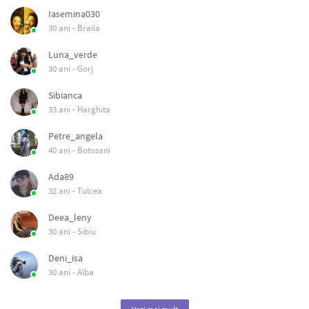
Iasemina030
30 ani -
Braila
Luna_verde
30 ani -
Gorj
Sibianca
33 ani -
Harghita
Petre_angela
40 ani -
Botosani
Ada89
32 ani -
Tulcea
Deea_leny
30 ani -
Sibiu
Deni_isa
30 ani -
Alba