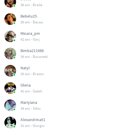
36 ani -
Braila
Bebelu25
30 ani -
Bacau
Mioara_pm
42 ani -
Gorj
Bimba211986
39 ani -
Bucuresti
Natyl
30 ani -
Brasov
Olena
42 ani -
Galati
Mariyiana
34 ani -
Sibiu
Alexandrina51
31 ani -
Giurgiu