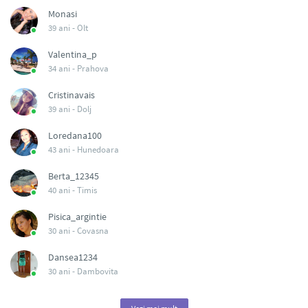
Monasi
39 ani -
Olt
Valentina_p
34 ani -
Prahova
Cristinavais
39 ani -
Dolj
Loredana100
43 ani -
Hunedoara
Berta_12345
40 ani -
Timis
Pisica_argintie
30 ani -
Covasna
Dansea1234
30 ani -
Dambovita