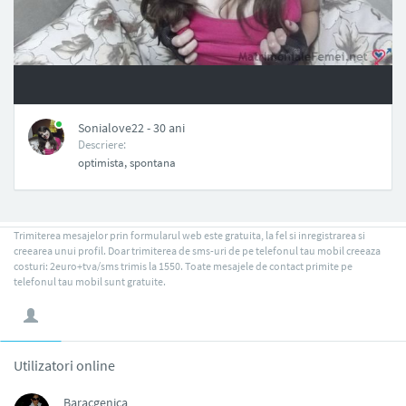
NAN
Sonialove22 - 30 ani
Descriere:
optimista, spontana
Trimiterea mesajelor prin formularul web este gratuita, la fel si inregistrarea si
creearea unui profil. Doar trimiterea de sms-uri de pe telefonul tau mobil creeaza
costuri: 2euro+tva/sms trimis la 1550. Toate mesajele de contact primite pe
telefonul tau mobil sunt gratuite.
Utilizatori online
Baracgenica