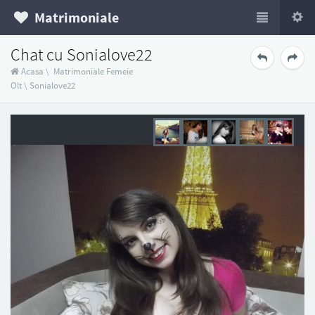
Matrimoniale
Chat cu Sonialove22
Acasa
\
Matrimoniale Femeie
Olt
\
Sonialove22