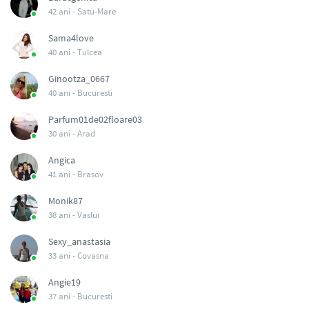
42 ani -
Satu-Mare
Sama4love
40 ani -
Tulcea
Ginootza_0667
40 ani -
Bucuresti
Parfum01de02floare03
30 ani -
Arad
Angica
41 ani -
Brasov
Monik87
38 ani -
Vaslui
Sexy_anastasia
33 ani -
Covasna
Angie19
37 ani -
Bucuresti