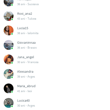
36 ani -
Suceava
Roxi_ana2
43 ani -
Tulcea
Lucia15
38 ani -
Ialomita
Giovaninnaa
36 ani -
Brasov
Jana_angel
30 ani -
Vrancea
Alexsandra
39 ani -
Arges
Maria_abrud
41 ani -
Iasi
Lucica40
30 ani -
Arges