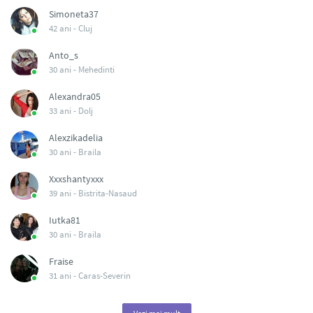
Simoneta37
42 ani -
Cluj
Anto_s
30 ani -
Mehedinti
Alexandra05
33 ani -
Dolj
Alexzikadelia
30 ani -
Braila
Xxxshantyxxx
39 ani -
Bistrita-Nasaud
Iutka81
30 ani -
Braila
Fraise
31 ani -
Caras-Severin