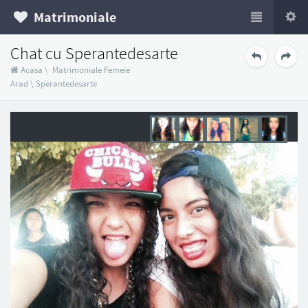
Matrimoniale
Chat cu Sperantedesarte
Acasa
\
Matrimoniale Femeie
Arad
\
Sperantedesarte