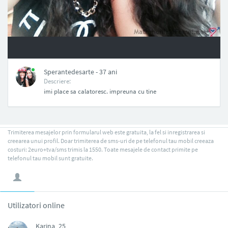
NAN
Sperantedesarte - 37 ani
Descriere:
imi place sa calatoresc. impreuna cu tine
Trimiterea mesajelor prin formularul web este gratuita, la fel si inregistrarea si
creearea unui profil. Doar trimiterea de sms-uri de pe telefonul tau mobil creeaza
costuri: 2euro+tva/sms trimis la 1550. Toate mesajele de contact primite pe
telefonul tau mobil sunt gratuite.
Utilizatori online
Karina_25