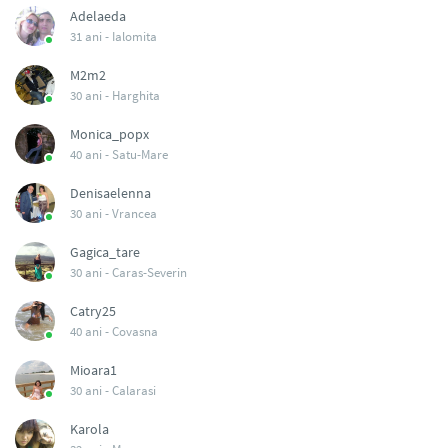
Adelaeda
31 ani -
Ialomita
M2m2
30 ani -
Harghita
Monica_popx
40 ani -
Satu-Mare
Denisaelenna
30 ani -
Vrancea
Gagica_tare
30 ani -
Caras-Severin
Catry25
40 ani -
Covasna
Mioara1
30 ani -
Calarasi
Karola