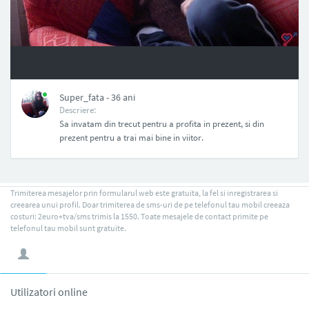
NAN
Super_fata - 36 ani
Descriere:
Sa invatam din trecut pentru a profita in prezent, si din
prezent pentru a trai mai bine in viitor.
Trimiterea mesajelor prin formularul web este gratuita, la fel si inregistrarea si
creearea unui profil. Doar trimiterea de sms-uri de pe telefonul tau mobil creeaza
costuri: 2euro+tva/sms trimis la 1550. Toate mesajele de contact primite pe
telefonul tau mobil sunt gratuite.
Utilizatori online