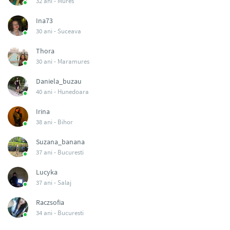
32 ani -
Mures
Ina73
30 ani -
Suceava
Thora
30 ani -
Maramures
Daniela_buzau
40 ani -
Hunedoara
Irina
38 ani -
Bihor
Suzana_banana
37 ani -
Bucuresti
Lucyka
37 ani -
Salaj
Raczsofia
34 ani -
Bucuresti