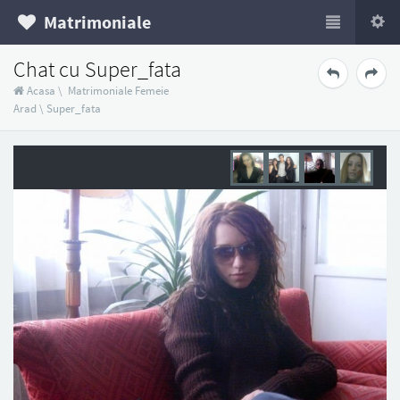
Matrimoniale
Chat cu Super_fata
Acasa
\
Matrimoniale Femeie
Arad
\
Super_fata