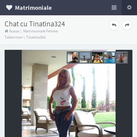
Matrimoniale
Chat cu Tinatina324
Acasa
\
Matrimoniale Femeie
Teleorman
\
Tinatina324