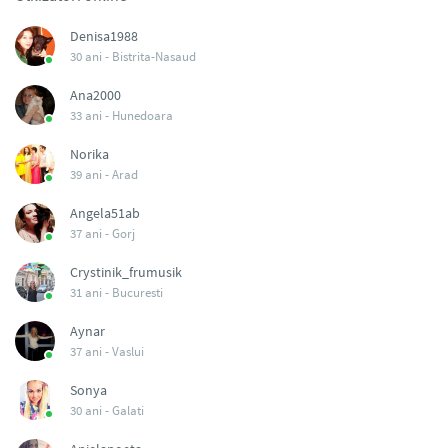
Denisa1988
30 ani -
Bistrita-Nasaud
Ana2000
33 ani -
Hunedoara
Norika
39 ani -
Arad
Angela51ab
37 ani -
Gorj
Crystinik_frumusik
31 ani -
Bucuresti
Aynar
37 ani -
Vaslui
Sonya
30 ani -
Galati