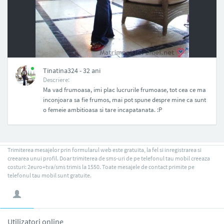
NAN
Tinatina324 - 32 ani
Descriere:
Ma vad frumoasa, imi plac lucrurile frumoase, tot cea ce ma
inconjoara sa fie frumos, mai pot spune despre mine ca sunt
o femeie ambitioasa si tare incapatanata. :P
Trimiterea mesajelor prin formularul web este gratuita, la fel si inregistrarea si
creearea unui profil. Doar trimiterea de sms-uri de pe telefonul tau mobil creeaza
costuri: 2euro+tva/sms trimis la 1550. Toate mesajele de contact primite pe
telefonul tau mobil sunt gratuite.
Utilizatori online