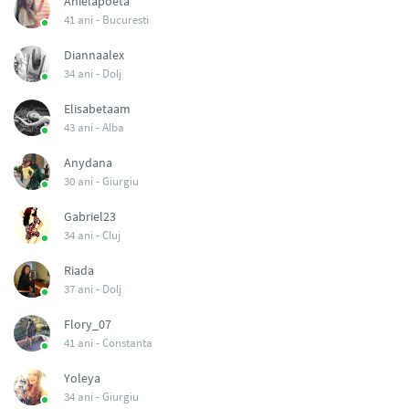
Anielapoeta
41 ani -
Bucuresti
Diannaalex
34 ani -
Dolj
Elisabetaam
43 ani -
Alba
Anydana
30 ani -
Giurgiu
Gabriel23
34 ani -
Cluj
Riada
37 ani -
Dolj
Flory_07
41 ani -
Constanta
Yoleya
34 ani -
Giurgiu