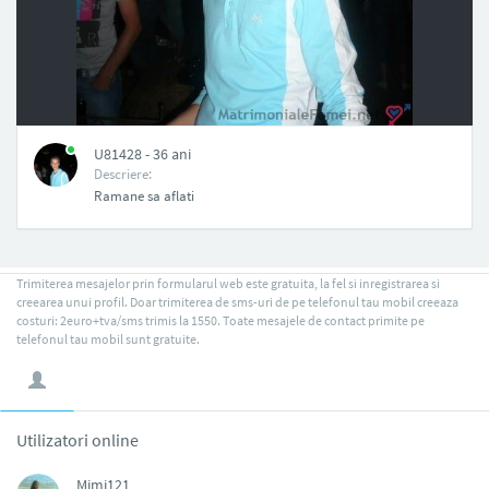
NAN
U81428 - 36 ani
Descriere:
Ramane sa aflati
Trimiterea mesajelor prin formularul web este gratuita, la fel si inregistrarea si
creearea unui profil. Doar trimiterea de sms-uri de pe telefonul tau mobil creeaza
costuri: 2euro+tva/sms trimis la 1550. Toate mesajele de contact primite pe
telefonul tau mobil sunt gratuite.
Utilizatori online
Mimi121