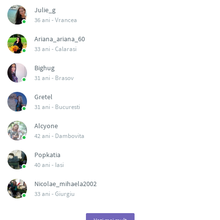
Julie_g
36 ani -
Vrancea
Ariana_ariana_60
33 ani -
Calarasi
Bighug
31 ani -
Brasov
Gretel
31 ani -
Bucuresti
Alcyone
42 ani -
Dambovita
Popkatia
40 ani -
Iasi
Nicolae_mihaela2002
33 ani -
Giurgiu