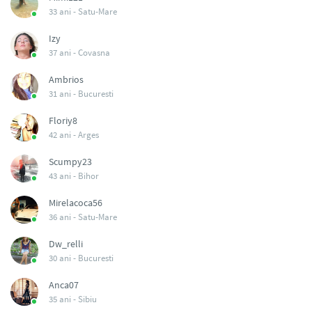
33 ani -
Satu-Mare
Izy
37 ani -
Covasna
Ambrios
31 ani -
Bucuresti
Floriy8
42 ani -
Arges
Scumpy23
43 ani -
Bihor
Mirelacoca56
36 ani -
Satu-Mare
Dw_relli
30 ani -
Bucuresti
Anca07
35 ani -
Sibiu