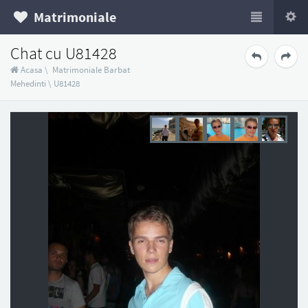
Matrimoniale
Chat cu U81428
Acasa
\
Matrimoniale Barbat
Mehedinti
\
U81428