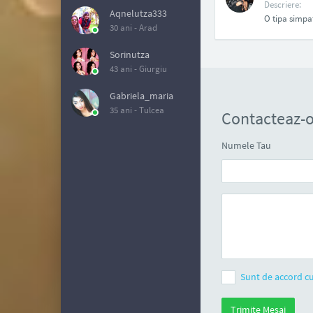
Descriere:
Aqnelutza333
O tipa simpa
30 ani -
Arad
Sorinutza
43 ani -
Giurgiu
Gabriela_maria
35 ani -
Tulcea
Contacteaz-o
Numele Tau
Sunt de accord cu