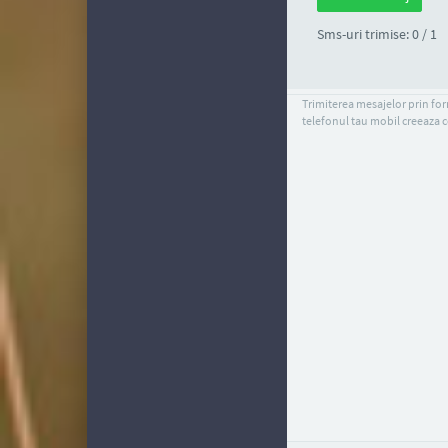
Sms-uri trimise: 0 / 1
Trimiterea mesajelor prin form
telefonul tau mobil creeaza c