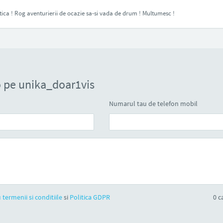
tica ! Rog aventurierii de ocazie sa-si vada de drum ! Multumesc !
 pe unika_doar1vis
Numarul tau de telefon mobil
 termenii si conditiile
si
Politica GDPR
0
ca