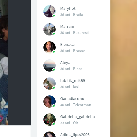
Maryhot
36 ani -
Braila
Marram
30 ani -
Bucuresti
Elenacar
36 ani -
Brasov
Aleya
36 ani -
Bihor
Iubitik_mik89
36 ani -
Iasi
Oanadiaconu
40 ani -
Teleorman
Gabriella_gabriella
33 ani -
Olt
Adina_lipss2006