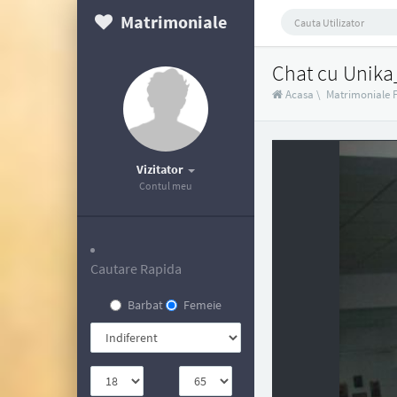
Matrimoniale
Chat cu Unika
Acasa
\
Matrimoniale 
Vizitator
Contul meu
Cautare Rapida
Barbat
Femeie