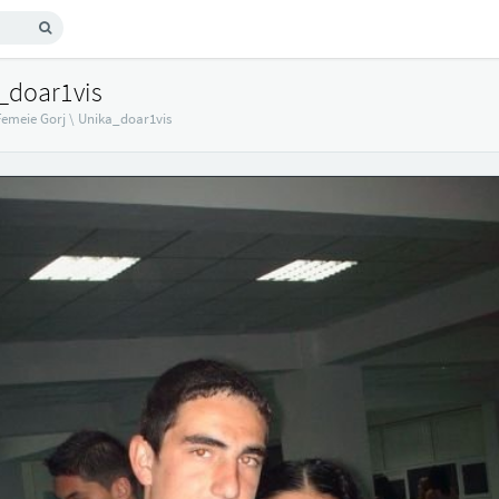
_doar1vis
Femeie Gorj
\
Unika_doar1vis