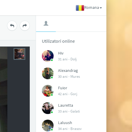
Romana
Utilizatori online
Hiv
31 ani -
Dolj
Alexandrag
30 ani -
Mures
Fuior
42 ani -
Gorj
Lauretta
33 ani -
Galati
Laluush
34 ani -
Brasov