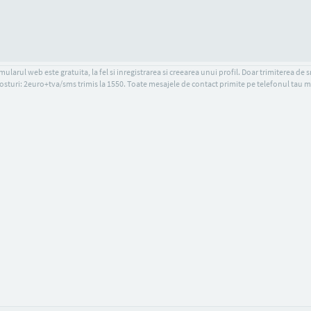
ularul web este gratuita, la fel si inregistrarea si creearea unui profil. Doar trimiterea de 
osturi: 2euro+tva/sms trimis la 1550. Toate mesajele de contact primite pe telefonul tau m