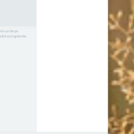
sms-uri de pe
obil sunt gratuite.