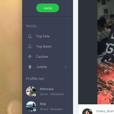
Meniu
Top Fete
Top Baieti
Cautare
Judete
Profile noi
Mimoasa
33 ani -
Mehedinti
NAN
Risk
35 ani -
Botosani
Unika_doar1