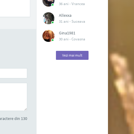
36 ani -
Vrancea
Allexxa
31 ani -
Suceava
Gina1981
30 ani -
Covasna
Vezi mai mult
ractere din 130