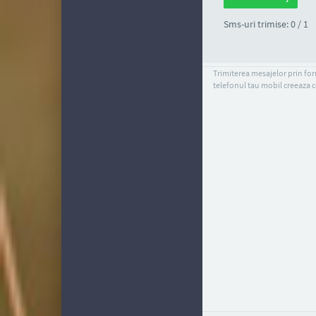
Sms-uri trimise: 0 / 1
Trimiterea mesajelor prin form
telefonul tau mobil creeaza c