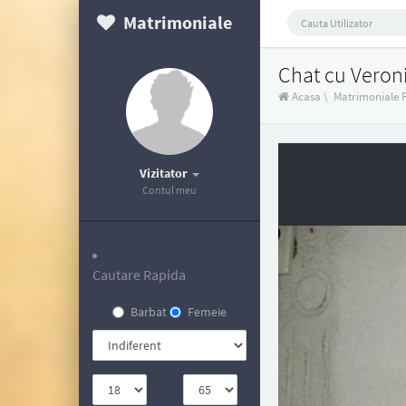
Matrimoniale
Chat cu Veron
Acasa
\
Matrimoniale 
Vizitator
Contul meu
Cautare Rapida
Barbat
Femeie