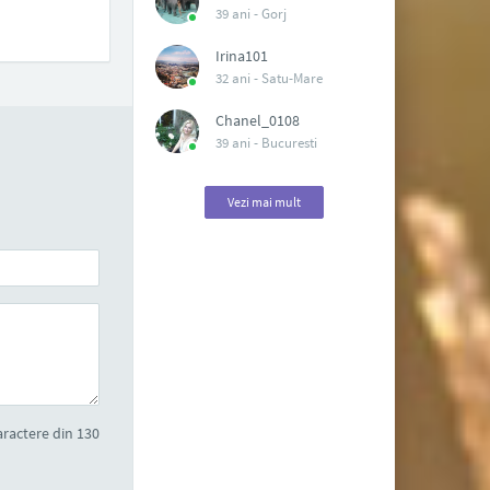
39 ani -
Gorj
Irina101
32 ani -
Satu-Mare
Chanel_0108
39 ani -
Bucuresti
Vezi mai mult
ractere din 130