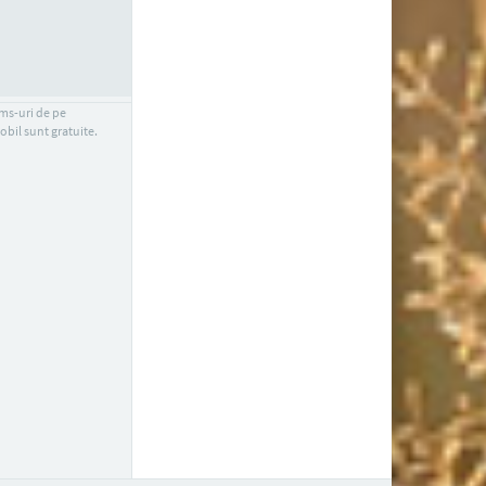
sms-uri de pe
obil sunt gratuite.