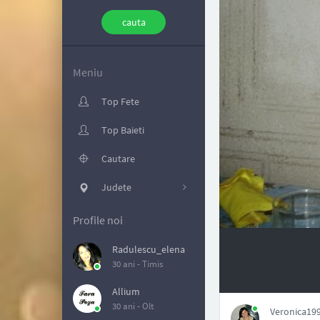
Meniu
Top Fete
Top Baieti
Cautare
Judete
Profile noi
Radulescu_elena
30 ani -
Timis
NAN
Allium
30 ani -
Olt
Veronica199