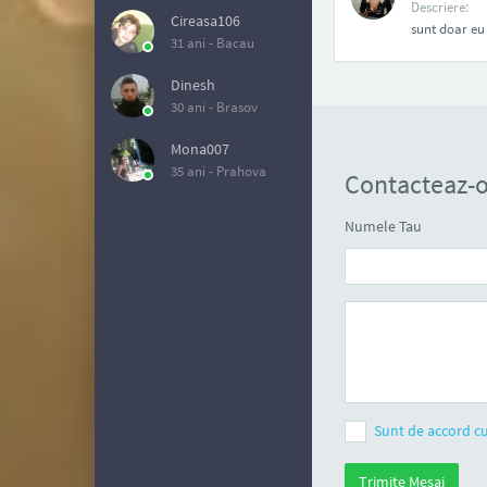
Descriere:
Cireasa106
sunt doar eu
31 ani -
Bacau
Dinesh
30 ani -
Brasov
Mona007
35 ani -
Prahova
Contacteaz-o
Numele Tau
Sunt de accord cu