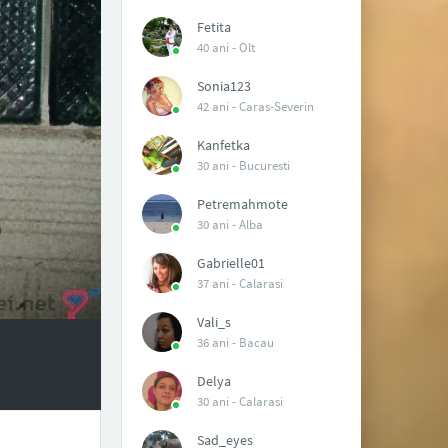
Fetita
40 ani -
Olt
Sonia123
42 ani -
Caras-Severin
Kanfetka
30 ani -
Bucuresti
Petremahmote
30 ani -
Alba
Gabrielle01
37 ani -
Calarasi
Vali_s
36 ani -
Bacau
Delya
30 ani -
Calarasi
Sad_eyes