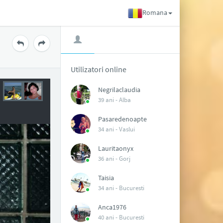
Romana
Utilizatori online
Negrilaclaudia
39 ani -
Alba
Pasaredenoapte
34 ani -
Vaslui
Lauritaonyx
36 ani -
Gorj
Taisia
34 ani -
Bucuresti
Anca1976
40 ani -
Bucuresti