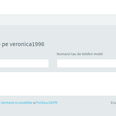
 pe veronica1996
Numarul tau de telefon mobil
 termenii si conditiile
si
Politica GDPR
0
ca