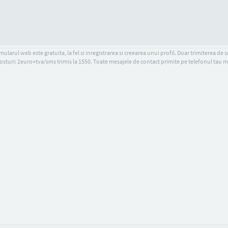
ularul web este gratuita, la fel si inregistrarea si creearea unui profil. Doar trimiterea de 
osturi: 2euro+tva/sms trimis la 1550. Toate mesajele de contact primite pe telefonul tau m