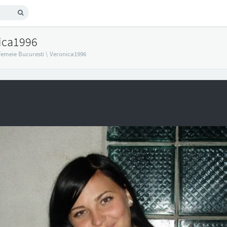
ica1996
Femeie Bucuresti
\
Veronica1996