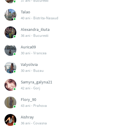
37 ani -
Bucuresti
Talao
40 ani -
Bistrita-Nasaud
Alexandra_iliuta
36 ani -
Bucuresti
Aurica09
30 ani -
Vrancea
Valyolivia
30 ani -
Buzau
Samyra_galyna21
42 ani -
Gorj
Flory_90
43 ani -
Prahova
Aishray
36 ani -
Covasna