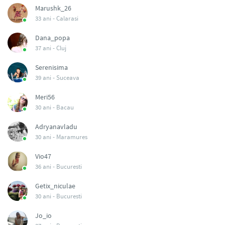
Marushk_26
33 ani -
Calarasi
Dana_popa
37 ani -
Cluj
Serenisima
39 ani -
Suceava
Meri56
30 ani -
Bacau
Adryanavladu
30 ani -
Maramures
Vio47
36 ani -
Bucuresti
Getix_niculae
30 ani -
Bucuresti
Jo_io