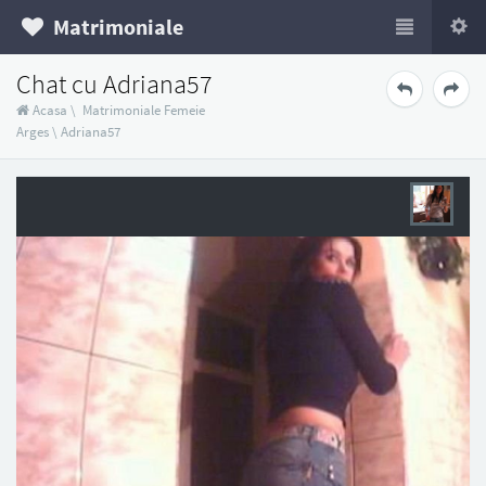
Matrimoniale
Chat cu Adriana57
Acasa
\
Matrimoniale Femeie
Arges
\
Adriana57