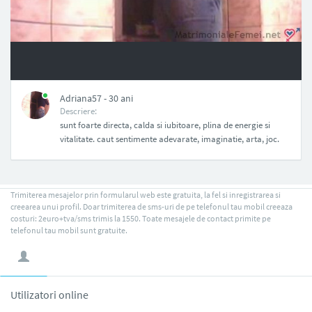
NAN
Adriana57 - 30 ani
Descriere:
sunt foarte directa, calda si iubitoare, plina de energie si
vitalitate. caut sentimente adevarate, imaginatie, arta, joc.
Trimiterea mesajelor prin formularul web este gratuita, la fel si inregistrarea si
creearea unui profil. Doar trimiterea de sms-uri de pe telefonul tau mobil creeaza
costuri: 2euro+tva/sms trimis la 1550. Toate mesajele de contact primite pe
telefonul tau mobil sunt gratuite.
Utilizatori online