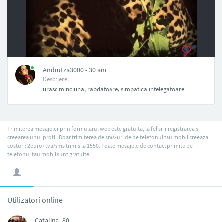
NAN
Andrutza3000 - 30 ani
Descriere:
urasc minciuna, rabdatoare, simpatica intelegatoare
Trimiterea mesajelor prin formularul web este gratuita, la fel si inregistrarea si
creearea unui profil. Doar trimiterea de sms-uri de pe telefonul tau mobil creeaza
costuri: 2euro+tva/sms trimis la 1550. Toate mesajele de contact primite pe
telefonul tau mobil sunt gratuite.
Utilizatori online
Catalina_80