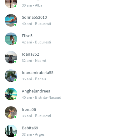
30 ani -
Alba
Sorina552010
40 ani -
Bucuresti
Elise5
42 ani -
Bucuresti
Ioana852
32 ani -
Neamt
Ioanamirabela55
35 ani -
Bacau
Anghelandreea
40 ani -
Bistrita-Nasaud
Irena06
33 ani -
Bucuresti
Bebita69
38 ani -
Arges