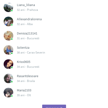
Liana_liliana
32 ani -
Prahova
Allexandralorena
32 ani -
Alba
Denisia213141
31 ani -
Bucuresti
Solentza
38 ani -
Caras-Severin
Kriss0605
34 ani -
Bucuresti
Rasaritdesoare
34 ani -
Braila
Maria2103
35 ani -
Olt