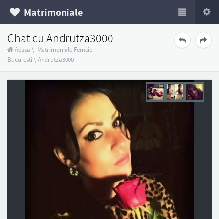
Matrimoniale
Chat cu Andrutza3000
Acasa
\
Matrimoniale Femeie
Bucuresti
\
Andrutza3000