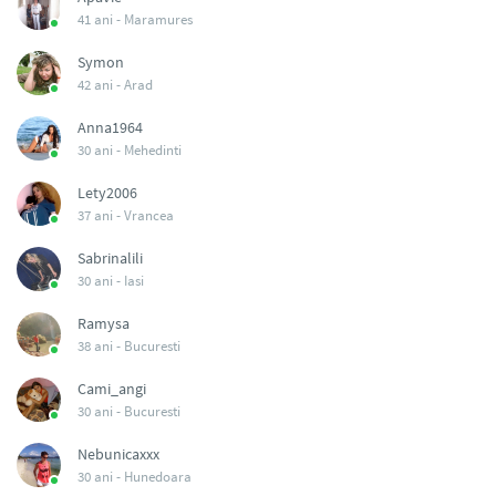
41 ani -
Maramures
Symon
42 ani -
Arad
Anna1964
30 ani -
Mehedinti
Lety2006
37 ani -
Vrancea
Sabrinalili
30 ani -
Iasi
Ramysa
38 ani -
Bucuresti
Cami_angi
30 ani -
Bucuresti
Nebunicaxxx
30 ani -
Hunedoara