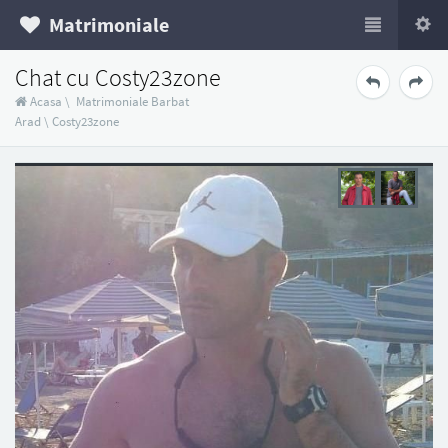
Matrimoniale
Chat cu Costy23zone
Acasa
\
Matrimoniale Barbat
Arad
\
Costy23zone