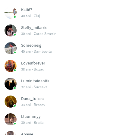
Kati67
40 ani -
Cluj
Steffy_milarrie
30 ani -
Caras-Severin
Someoneig
40 ani -
Dambovita
Loveuforever
38 ani -
Buzau
Luminitaioanitiu
32 ani -
Suceava
Dana_tulcea
33 ani -
Brasov
Lluummyy
30 ani -
Braila
Apavie