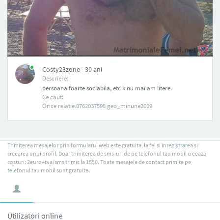
NAN
Costy23zone - 30 ani
Descriere:
persoana foarte sociabila, etc k nu mai am litere.
Ce caut:
Orice relatie.0762037598 geo_minune2009
Trimiterea mesajelor prin formularul web este gratuita, la fel si inregistrarea si
creearea unui profil. Doar trimiterea de sms-uri de pe telefonul tau mobil creeaza
costuri: 2euro+tva/sms trimis la 1550. Toate mesajele de contact primite pe
telefonul tau mobil sunt gratuite.
Utilizatori online