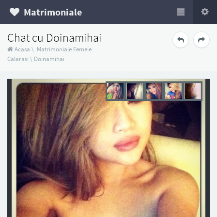
Matrimoniale
Chat cu Doinamihai
Acasa
\
Matrimoniale Femeie
Calarasi
\
Doinamihai