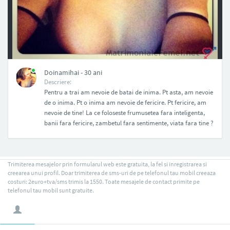
NAN
Doinamihai - 30 ani
Descriere:
Pentru a trai am nevoie de batai de inima. Pt asta, am nevoie
de o inima. Pt o inima am nevoie de fericire. Pt fericire, am
nevoie de tine! La ce foloseste frumusetea fara inteligenta,
banii fara fericire, zambetul fara sentimente, viata fara tine ?
Trimiterea mesajelor prin formularul web este gratuita, la fel si inregistrarea si
creearea unui profil. Doar trimiterea de sms-uri de pe telefonul tau mobil creeaza
costuri: 2euro+tva/sms trimis la 1550. Toate mesajele de contact primite pe
telefonul tau mobil sunt gratuite.