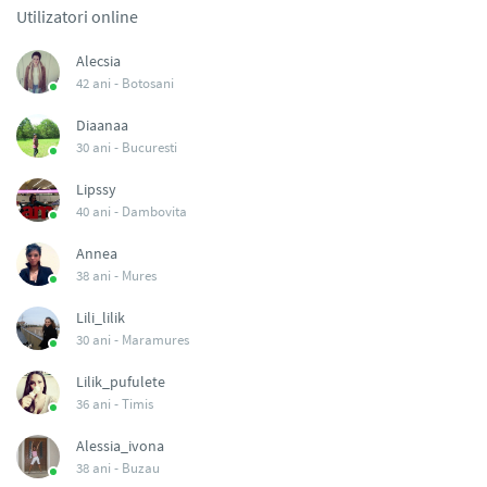
Utilizatori online
Alecsia
42 ani -
Botosani
Diaanaa
30 ani -
Bucuresti
Lipssy
40 ani -
Dambovita
Annea
38 ani -
Mures
Lili_lilik
30 ani -
Maramures
Lilik_pufulete
36 ani -
Timis
Alessia_ivona
38 ani -
Buzau