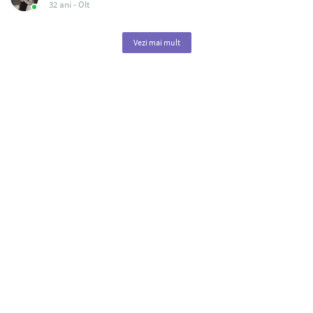
32 ani -
Olt
Vezi mai mult