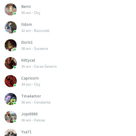
Berni
35 ani -
Cluj
Ildom
32 ani -
Bucuresti
Doris1
38 ani -
Suceava
Kittycat
35 ani -
Caras-Severin
Capricorn
34 ani -
Cluj
Tina4amor
30 ani -
Constanta
Jojo6969
36 ani -
Valcea
Ysa71