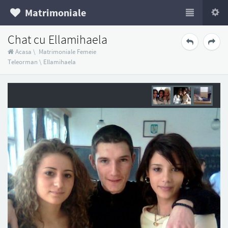
Matrimoniale
Chat cu Ellamihaela
Acasa
\
Matrimoniale Femeie
Teleorman
\
Ellamihaela