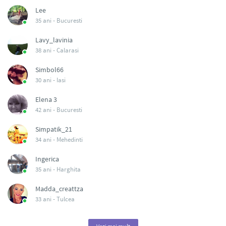
Lee
35 ani -
Bucuresti
Lavy_lavinia
38 ani -
Calarasi
Simbol66
30 ani -
Iasi
Elena 3
42 ani -
Bucuresti
Simpatik_21
34 ani -
Mehedinti
Ingerica
35 ani -
Harghita
Madda_creattza
33 ani -
Tulcea