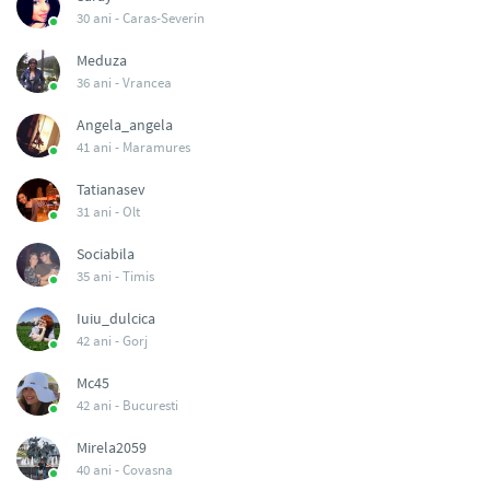
30 ani -
Caras-Severin
Meduza
36 ani -
Vrancea
Angela_angela
41 ani -
Maramures
Tatianasev
31 ani -
Olt
Sociabila
35 ani -
Timis
Iuiu_dulcica
42 ani -
Gorj
Mc45
42 ani -
Bucuresti
Mirela2059
40 ani -
Covasna