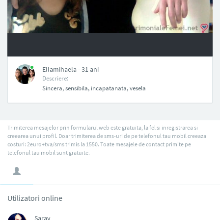
NAN
Ellamihaela - 31 ani
Descriere:
Sincera, sensibila, incapatanata, vesela
Trimiterea mesajelor prin formularul web este gratuita, la fel si inregistrarea si
creearea unui profil. Doar trimiterea de sms-uri de pe telefonul tau mobil creeaza
costuri: 2euro+tva/sms trimis la 1550. Toate mesajele de contact primite pe
telefonul tau mobil sunt gratuite.
Utilizatori online
Saray