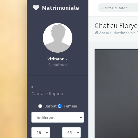
Matrimoniale
Chat cu Flory
Acasa
\
Matrimoniale 
Vizitator
Contul meu
Cautare Rapida
Barbat
Femeie