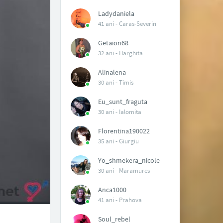
Ladydaniela
41 ani -
Caras-Severin
Getaion68
32 ani -
Harghita
Alinalena
30 ani -
Timis
Eu_sunt_fraguta
30 ani -
Ialomita
Florentina190022
35 ani -
Giurgiu
Yo_shmekera_nicole
30 ani -
Maramures
Anca1000
41 ani -
Prahova
Soul_rebel