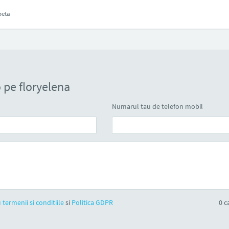
oeta
 pe floryelena
Numarul tau de telefon mobil
 termenii si conditiile
si
Politica GDPR
0
ca