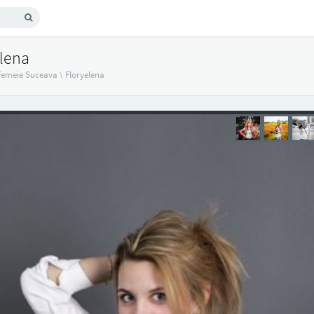
elena
Femeie Suceava
\
Floryelena