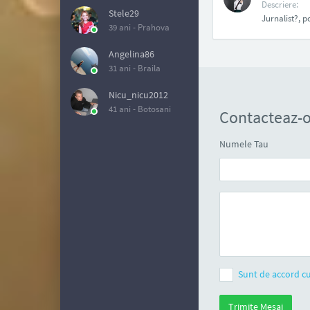
Descriere:
Stele29
Jurnalist?, p
39 ani -
Prahova
Angelina86
31 ani -
Braila
Nicu_nicu2012
41 ani -
Botosani
Contacteaz-o
Numele Tau
Sunt de accord cu