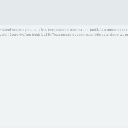
ularul web este gratuita, la fel si inregistrarea si creearea unui profil. Doar trimiterea de 
osturi: 2euro+tva/sms trimis la 1550. Toate mesajele de contact primite pe telefonul tau m