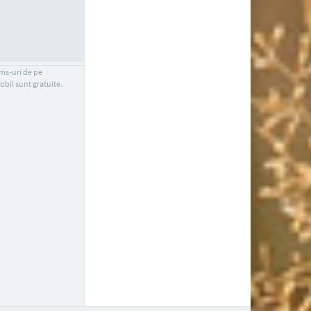
sms-uri de pe
obil sunt gratuite.