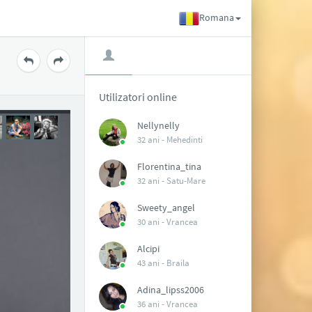
Romana
Utilizatori online
Nellynelly
32 ani -
Mehedinti
Florentina_tina
32 ani -
Satu-Mare
Sweety_angel
30 ani -
Vrancea
Alcipi
43 ani -
Braila
Adina_lipss2006
36 ani -
Vrancea