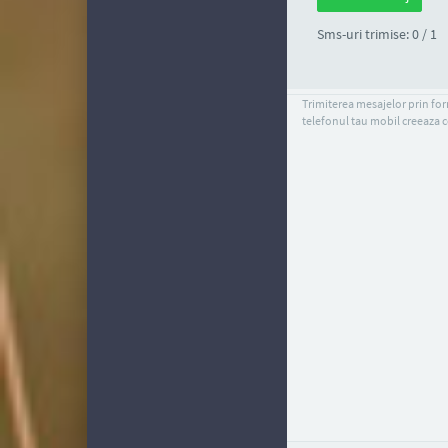
Sms-uri trimise: 0 / 1
Trimiterea mesajelor prin form
telefonul tau mobil creeaza c