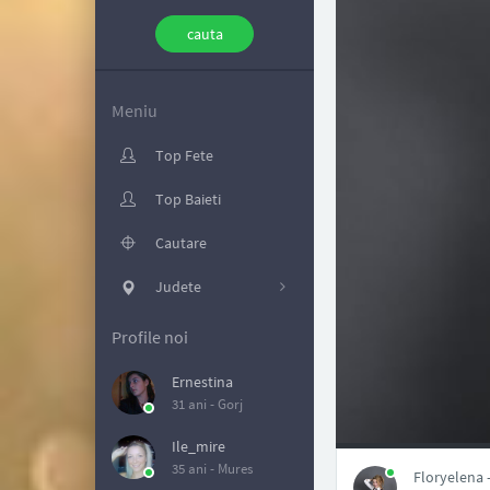
Meniu
Top Fete
Top Baieti
Cautare
Judete
Profile noi
Ernestina
31 ani -
Gorj
NAN
Ile_mire
35 ani -
Mures
Floryelena -