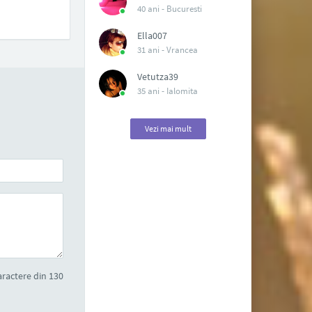
40 ani -
Bucuresti
Ella007
31 ani -
Vrancea
Vetutza39
35 ani -
Ialomita
Vezi mai mult
ractere din 130