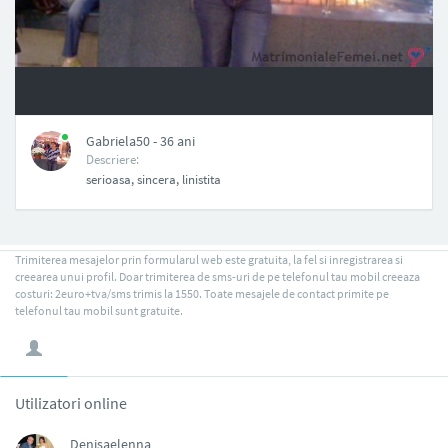
NAN
Gabriela50 - 36 ani
Descriere:
serioasa, sincera, linistita
Trimiterea mesajelor prin formularul web este gratuita, la fel si inregistrarea si
creearea unui profil. Doar trimiterea de sms-uri de pe telefonul tau mobil creeaza
costuri: 2euro+tva/sms trimis la 1550. Toate mesajele de contact primite pe
telefonul tau mobil sunt gratuite.
Utilizatori online
Denisaelenna