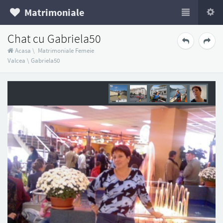
Matrimoniale
Chat cu Gabriela50
Acasa
\
Matrimoniale Femeie
Valcea
\
Gabriela50