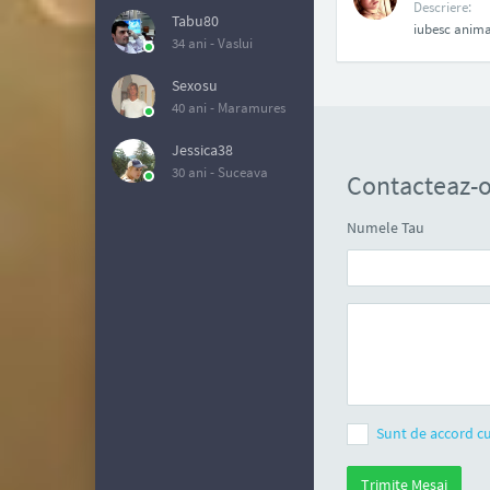
Descriere:
Tabu80
iubesc animal
34 ani -
Vaslui
Sexosu
40 ani -
Maramures
Jessica38
30 ani -
Suceava
Contacteaz-
Numele Tau
Sunt de accord cu