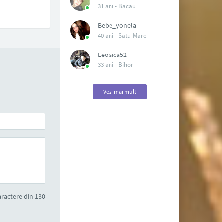
31 ani -
Bacau
Bebe_yonela
40 ani -
Satu-Mare
Leoaica52
33 ani -
Bihor
Vezi mai mult
ractere din 130