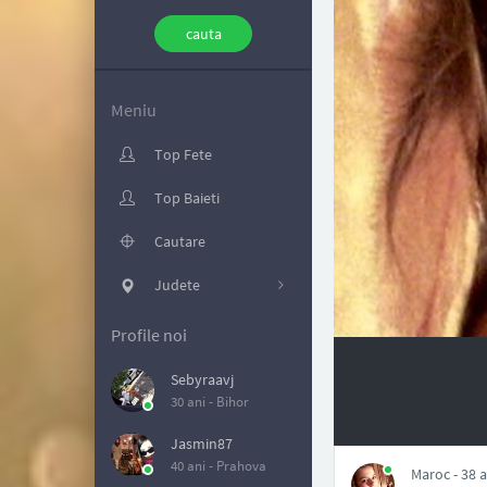
Meniu
Top Fete
Top Baieti
Cautare
Judete
Profile noi
Sebyraavj
30 ani -
Bihor
NAN
Jasmin87
40 ani -
Prahova
Maroc - 38 a