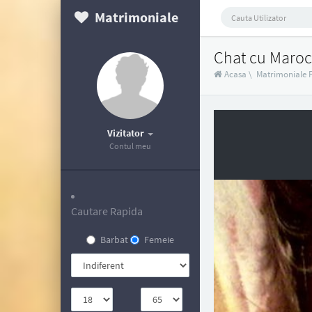
Matrimoniale
Chat cu Maroc
Acasa
\
Matrimoniale 
Vizitator
Contul meu
Cautare Rapida
Barbat
Femeie