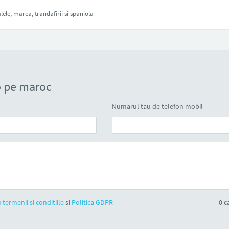
ele, marea, trandafirii si spaniola
o pe maroc
Numarul tau de telefon mobil
 termenii si conditiile
si
Politica GDPR
0
ca