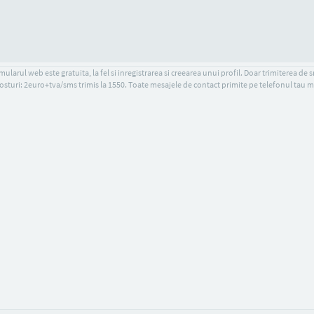
ularul web este gratuita, la fel si inregistrarea si creearea unui profil. Doar trimiterea de 
osturi: 2euro+tva/sms trimis la 1550. Toate mesajele de contact primite pe telefonul tau m