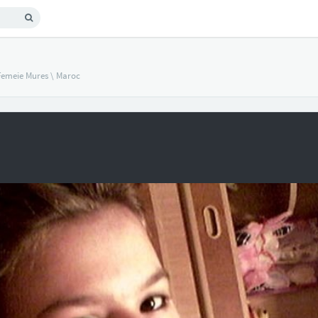
Femeie Mures
\
Maroc