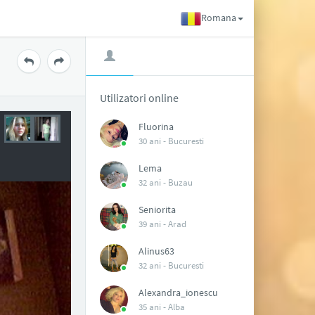
Romana
Utilizatori online
Fluorina
30 ani -
Bucuresti
Lema
32 ani -
Buzau
Seniorita
39 ani -
Arad
Alinus63
32 ani -
Bucuresti
Alexandra_ionescu
35 ani -
Alba