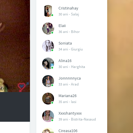
Cristinahay
30 ani -
Salaj
Elaii
36 ani -
Bihor
Soniata
34 ani -
Giurgiu
Alina16
30 ani -
Harghita
Jonnnnnyca
33 ani -
Arad
Mariana26
35 ani -
Iasi
Xxxshantyxxx
39 ani -
Bistrita-Nasaud
Cireasa106