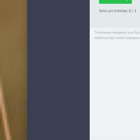
Sms-uri trimise: 0 / 1
Trimiterea mesajelor prin form
telefonul tau mobil creeaza c