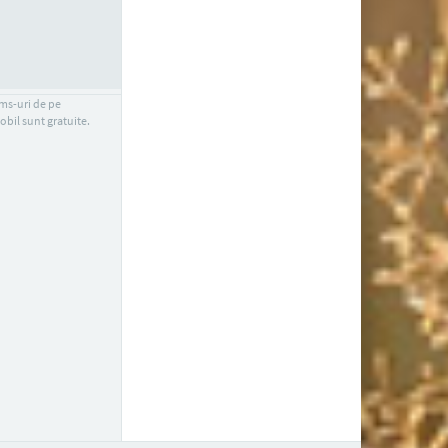
sms-uri de pe
obil sunt gratuite.