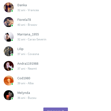
Danka
32 ani -
Vrancea
Fiorela78
40 ani -
Brasov
Marriana_1955
32 ani -
Caras-Severin
Lilip
37 ani -
Covasna
Andra1191988
37 ani -
Neamt
Cod1980
39 ani -
Alba
Melynda
36 ani -
Buzau