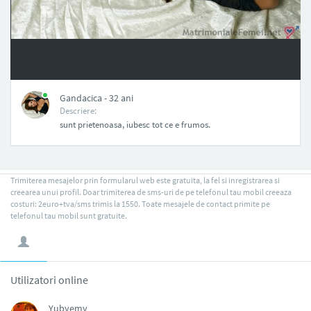
NAN
Gandacica - 32 ani
Descriere:
sunt prietenoasa, iubesc tot ce e frumos.
Trimiterea mesajelor prin formularul web este gratuita, la fel si inregistrarea si
creearea unui profil. Doar trimiterea de sms-uri de pe telefonul tau mobil creeaza
costuri: 2euro+tva/sms trimis la 1550. Toate mesajele de contact primite pe
telefonul tau mobil sunt gratuite.
Utilizatori online
Yubyemy