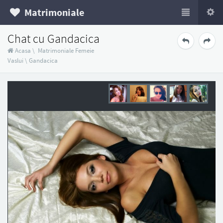
Matrimoniale
Chat cu Gandacica
Acasa
\
Matrimoniale Femeie
Vaslui
\
Gandacica