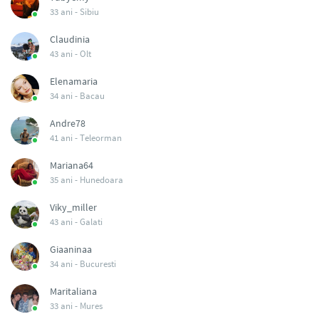
33 ani -
Sibiu
Claudinia
43 ani -
Olt
Elenamaria
34 ani -
Bacau
Andre78
41 ani -
Teleorman
Mariana64
35 ani -
Hunedoara
Viky_miller
43 ani -
Galati
Giaaninaa
34 ani -
Bucuresti
Maritaliana
33 ani -
Mures