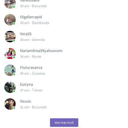
Vanesssa09
30 ani -
Bucuresti
Olgafanrapid
30 ani -
Dambovita
Vera26
30 ani -
Ialomita
Mariamitrea59yahoocom
36 ani -
Mures
Fluturasanca
39 ani -
Covasna
Euiryna
37 ani -
Tulcea
Vicusic
31 ani -
Bucuresti
Vezi mai mult