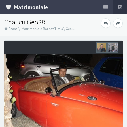
Matrimoniale
Chat cu Geo38
Acasa
\
Matrimoniale Barbat Timis
\
Geo38