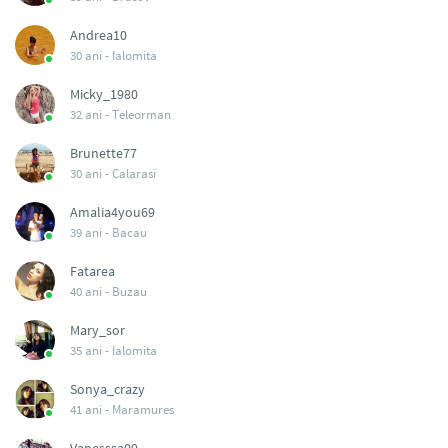
Andrea10
30 ani -
Ialomita
Micky_1980
32 ani -
Teleorman
Brunette77
30 ani -
Calarasi
Amalia4you69
39 ani -
Bacau
Fatarea
40 ani -
Buzau
Mary_sor
35 ani -
Ialomita
Sonya_crazy
41 ani -
Maramures