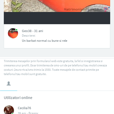
NAN
Geo38 - 31 ani
Descriere:
Un barbat normal cu bune si rele
Trimiterea mesajelor prin formularul web este gratuita, la fel si inregistrarea si
creearea unui profil. Doar trimiterea de sms-uri de pe telefonul tau mobil creeaza
costuri: 2euro+tva/sms trimis la 1550. Toate mesajele de contact primite pe
telefonul tau mobil sunt gratuite.
Utilizatori online
Cecilia76
39 ani -
Brasov