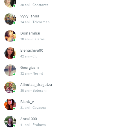
30 ani -
Constanta
Vyvy_anna
34 ani -
Teleorman
Doinamihai
30 ani -
Calarasi
Elenachivu90
42 ani -
Cluj
Georgiasm
32 ani -
Neamt
Alinutza_dragutza
38 ani -
Botosani
Biank_v
31 ani -
Covasna
Anca1000
41 ani -
Prahova