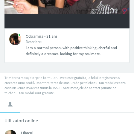
NAN
Odoamna - 31 ani
Descriere:
I am a normal person. with positive thinking, cherful and
definitely a dreamer. looking for my soulmate.
Trimiterea mesajelor prin formularul web este gratuita, la fel si inregistrarea si
creearea unui profil. Doar trimiterea de sms-uri de pe telefonul tau mobil creeaza
costuri: 2euro+tva/sms trimis la 1550. Toate mesajele de contact primite pe
telefonul tau mobil sunt gratuite.
Utilizatori online
Liliacul