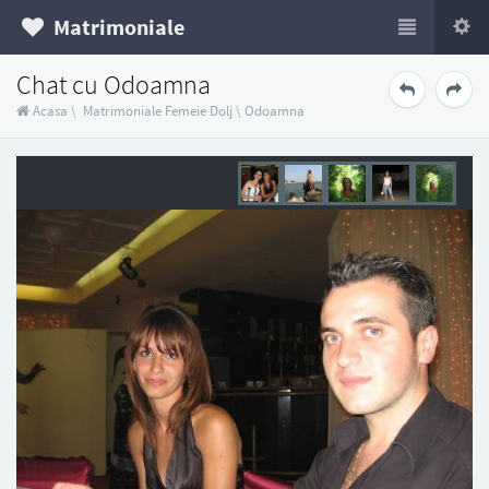
Matrimoniale
Chat cu Odoamna
Acasa
\
Matrimoniale Femeie Dolj
\
Odoamna