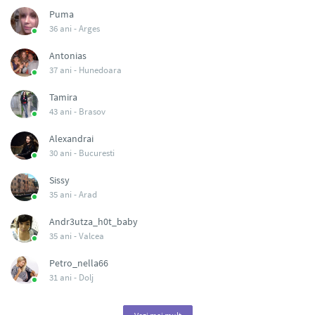
Puma
36 ani -
Arges
Antonias
37 ani -
Hunedoara
Tamira
43 ani -
Brasov
Alexandrai
30 ani -
Bucuresti
Sissy
35 ani -
Arad
Andr3utza_h0t_baby
35 ani -
Valcea
Petro_nella66
31 ani -
Dolj