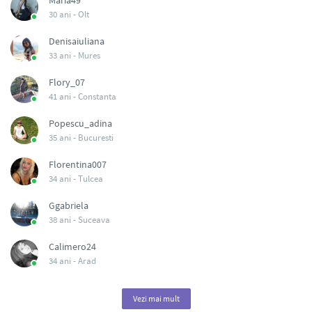
Maria49
30 ani -
Olt
Denisaiuliana
33 ani -
Mures
Flory_07
41 ani -
Constanta
Popescu_adina
35 ani -
Bucuresti
Florentina007
34 ani -
Tulcea
Ggabriela
38 ani -
Suceava
Calimero24
34 ani -
Arad
Vezi mai mult