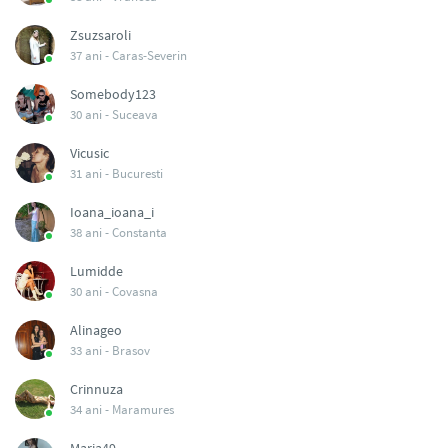
Zsuzsaroli
37 ani -
Caras-Severin
Somebody123
30 ani -
Suceava
Vicusic
31 ani -
Bucuresti
Ioana_ioana_i
38 ani -
Constanta
Lumidde
30 ani -
Covasna
Alinageo
33 ani -
Brasov
Crinnuza
34 ani -
Maramures