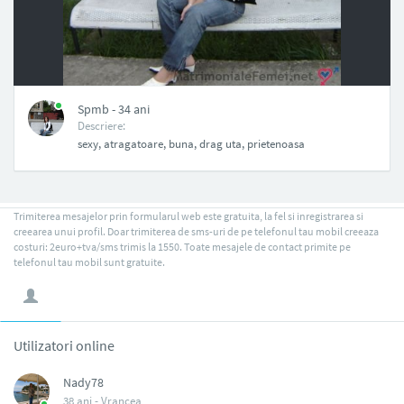
NAN
Spmb - 34 ani
Descriere:
sexy, atragatoare, buna, drag uta, prietenoasa
Trimiterea mesajelor prin formularul web este gratuita, la fel si inregistrarea si
creearea unui profil. Doar trimiterea de sms-uri de pe telefonul tau mobil creeaza
costuri: 2euro+tva/sms trimis la 1550. Toate mesajele de contact primite pe
telefonul tau mobil sunt gratuite.
Utilizatori online
Nady78
38 ani -
Vrancea