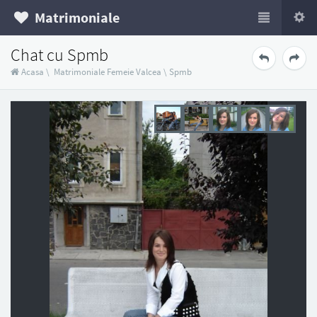
Matrimoniale
Chat cu Spmb
Acasa
\
Matrimoniale Femeie Valcea
\
Spmb