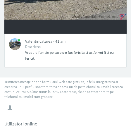
NAN
Valentincatarea - 41 ani
Descriere:
Vreau o femeie pe care s-o fac fericita si astfel voi fi si eu
fericit.
Trimiterea mesajelor prin formularul web este gratuita, la fel si inregistrarea si
creearea unui profil. Doar trimiterea de sms-uri de pe telefonul tau mobil creeaza
costuri: 2euro+tva/sms trimis la 1550. Toate mesajele de contact primite pe
telefonul tau mobil sunt gratuite.
Utilizatori online