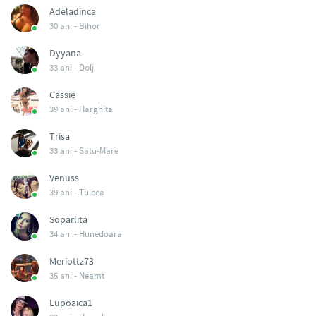
Adeladinca
30 ani -
Bihor
Dyyana
33 ani -
Dolj
Cassie
39 ani -
Harghita
Trisa
33 ani -
Satu-Mare
Venuss
39 ani -
Tulcea
Soparlita
34 ani -
Hunedoara
Meriottz73
35 ani -
Neamt
Lupoaica1