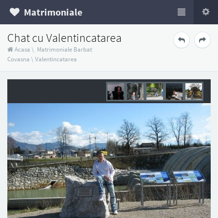
Matrimoniale
Chat cu Valentincatarea
Acasa
\
Matrimoniale Barbat
Covasna
\
Valentincatarea