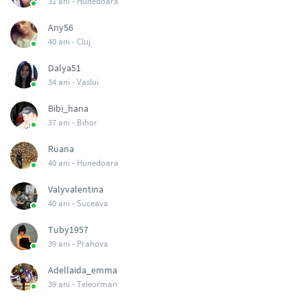
32 ani -
Hunedoara
Any56
40 ani -
Cluj
Dalya51
34 ani -
Vaslui
Bibi_hana
37 ani -
Bihor
Ruana
40 ani -
Hunedoara
Valyvalentina
40 ani -
Suceava
Tuby1957
39 ani -
Prahova
Adellaida_emma
39 ani -
Teleorman