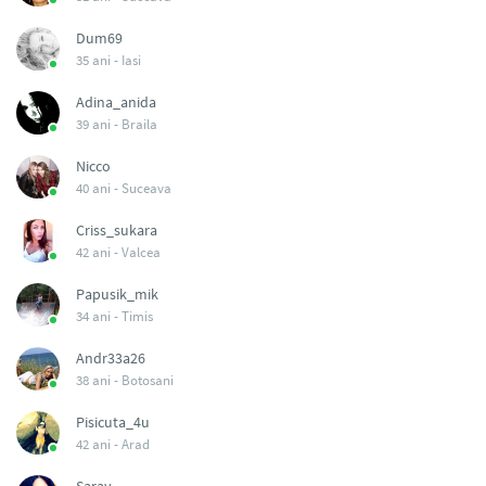
Dum69
35 ani -
Iasi
Adina_anida
39 ani -
Braila
Nicco
40 ani -
Suceava
Criss_sukara
42 ani -
Valcea
Papusik_mik
34 ani -
Timis
Andr33a26
38 ani -
Botosani
Pisicuta_4u
42 ani -
Arad