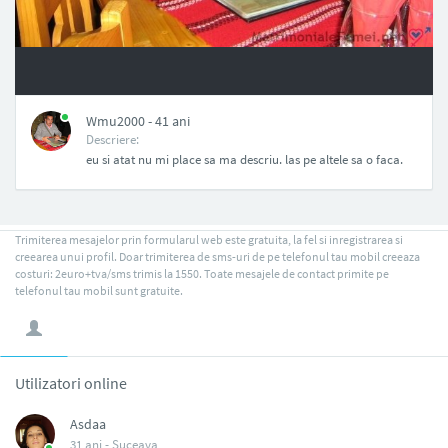
NAN
Wmu2000 - 41 ani
Descriere:
eu si atat nu mi place sa ma descriu. las pe altele sa o faca.
Trimiterea mesajelor prin formularul web este gratuita, la fel si inregistrarea si
creearea unui profil. Doar trimiterea de sms-uri de pe telefonul tau mobil creeaza
costuri: 2euro+tva/sms trimis la 1550. Toate mesajele de contact primite pe
telefonul tau mobil sunt gratuite.
Utilizatori online
Asdaa
31 ani -
Suceava