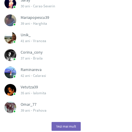
Saray
30 ani -
Caras-Severin
Mariapopescu39
39 ani -
Harghita
Unik_
41 ani -
Vrancea
Corina_cony
37 ani -
Braila
Raminareva
42 ani -
Calarasi
Vetutza39
35 ani -
Ialomita
Omar_77
39 ani -
Prahova
Vezi mai mult