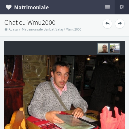
Matrimoniale
Chat cu Wmu2000
Acasa
\
Matrimoniale Barbat Salaj
\
Wmu2000