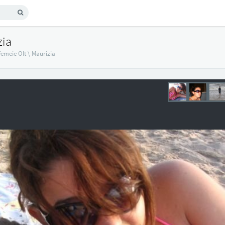
zia
Femeie Olt
\
Maurizia