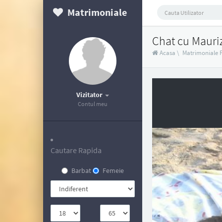
Matrimoniale
Chat cu Mauri
Acasa
\
Matrimoniale 
Vizitator
Contul meu
Cautare Rapida
Barbat
Femeie