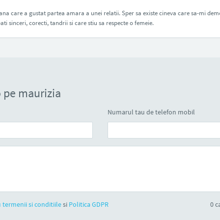
ana care a gustat partea amara a unei relatii. Sper sa existe cineva care sa-mi de
ati sinceri, corecti, tandrii si care stiu sa respecte o femeie.
 pe maurizia
Numarul tau de telefon mobil
 termenii si conditiile
si
Politica GDPR
0
ca