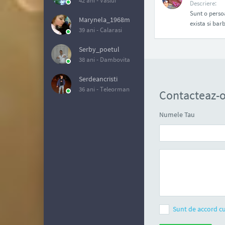
42 ani -
Vaslui
Descriere:
Sunt o perso
Marynela_1968m
exista si barb
39 ani -
Calarasi
Serby_poetul
38 ani -
Dambovita
Serdeancristi
36 ani -
Teleorman
Contacteaz-o
Numele Tau
Sunt de accord cu