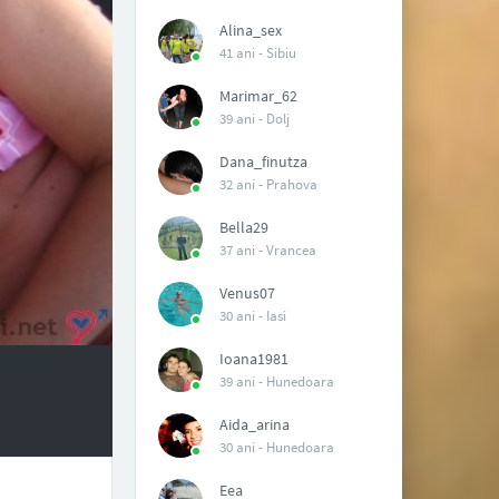
Alina_sex
41 ani -
Sibiu
Marimar_62
39 ani -
Dolj
Dana_finutza
32 ani -
Prahova
Bella29
37 ani -
Vrancea
Venus07
30 ani -
Iasi
Ioana1981
39 ani -
Hunedoara
Aida_arina
30 ani -
Hunedoara
Eea