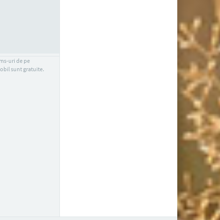
sms-uri de pe
obil sunt gratuite.