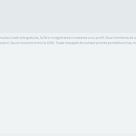
ularul web este gratuita, la fel si inregistrarea si creearea unui profil. Doar trimiterea de 
osturi: 2euro+tva/sms trimis la 1550. Toate mesajele de contact primite pe telefonul tau m