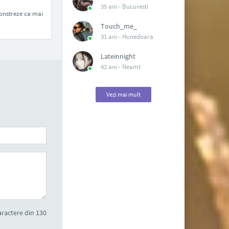
35 ani -
Bucuresti
monstreze ca mai
Touch_me_
31 ani -
Hunedoara
Lateinnight
42 ani -
Neamt
Vezi mai mult
ractere din 130