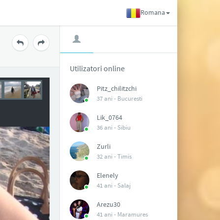
Romana
Utilizatori online
Pitz_chilitzchi
37 ani -
Bucuresti
Lik_0764
36 ani -
Sibiu
Zurli
32 ani -
Timis
Elenely
41 ani -
Salaj
Arezu30
41 ani -
Maramures