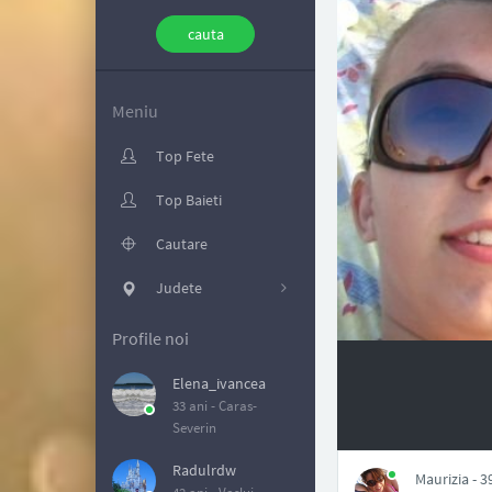
Meniu
Top Fete
Top Baieti
Cautare
Judete
Profile noi
Elena_ivancea
33 ani -
Caras-
NAN
Severin
Radulrdw
Maurizia - 3