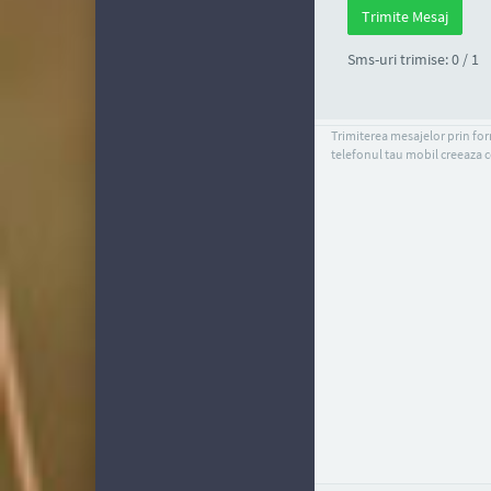
Sms-uri trimise: 0 / 1
Trimiterea mesajelor prin form
telefonul tau mobil creeaza c